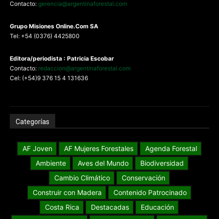
Contacto:
gerencia@argentinaforestal.com
G
rupo Misiones
Online.Com
SA
Tel: +54 (0376) 4425800
Editora/periodista : Patricia Escobar
Contacto:
redaccion@argentinaforestal.com
Cel: (+54)9 376 15 4 131636
Categorías
AF Joven
AF Mujeres Forestales
Agenda Forestal
Ambiente
Aves del Mundo
Biodiversidad
Cambio Climático
Conservación
Construir con Madera
Contenido Patrocinado
Costa Rica
Destacadas
Educación