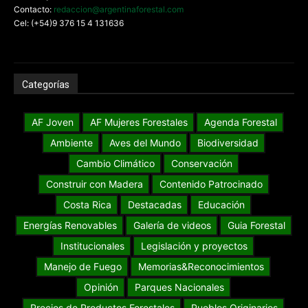
Contacto:
redaccion@argentinaforestal.com
Cel: (+54)9 376 15 4 131636
Categorías
AF Joven
AF Mujeres Forestales
Agenda Forestal
Ambiente
Aves del Mundo
Biodiversidad
Cambio Climático
Conservación
Construir con Madera
Contenido Patrocinado
Costa Rica
Destacadas
Educación
Energías Renovables
Galería de videos
Guia Forestal
Institucionales
Legislación y proyectos
Manejo de Fuego
Memorias&Reconocimientos
Opinión
Parques Nacionales
Precios de Productos Forestales
Pueblos Originarios