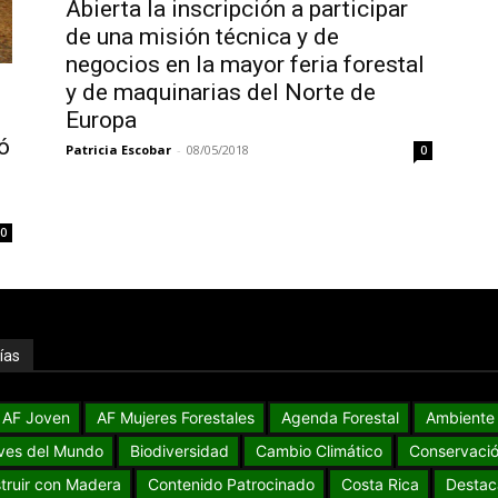
Abierta la inscripción a participar
de una misión técnica y de
negocios en la mayor feria forestal
y de maquinarias del Norte de
Europa
ó
Patricia Escobar
-
08/05/2018
0
0
ías
AF Joven
AF Mujeres Forestales
Agenda Forestal
Ambiente
ves del Mundo
Biodiversidad
Cambio Climático
Conservaci
truir con Madera
Contenido Patrocinado
Costa Rica
Destac