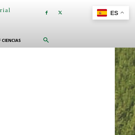
rial
ES
a
F CIENCIAS