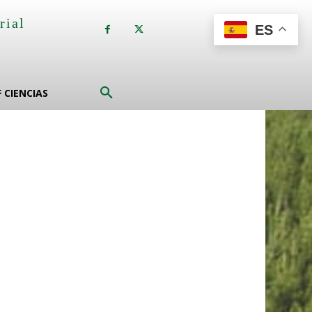
rial
ES
a
F CIENCIAS