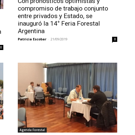
Con pronósticos optimistas y
compromiso de trabajo conjunto
entre privados y Estado, se
inauguró la 14° Feria Forestal
Argentina
n
Patricia Escobar
-
21/09/2019
0
0
Agenda Forestal
e