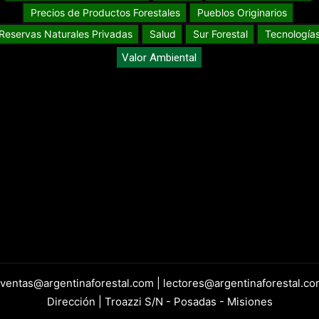
Precios de Productos Forestales
Pueblos Originarios
Reservas Naturales Privadas
Salud
Sur Forestal
Tecnología
Valor Ambiental
 ventas@argentinaforestal.com | lectores@argentinaforestal.co
Dirección | Troazzi S/N - Posadas - Misiones