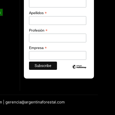
s
*
Apellidos
*
Profesión
*
Empresa
m | gerencia@argentinaforestal.com