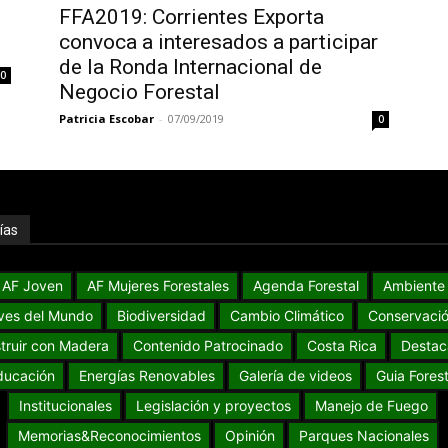
FFA2019: Corrientes Exporta
convoca a interesados a participar
de la Ronda Internacional de
0
Negocio Forestal
Patricia Escobar
-
07/09/2019
0
ías
AF Joven
AF Mujeres Forestales
Agenda Forestal
Ambiente
ves del Mundo
Biodiversidad
Cambio Climático
Conservaci
truir con Madera
Contenido Patrocinado
Costa Rica
Destac
ducación
Energías Renovables
Galería de videos
Guia Forest
Institucionales
Legislación y proyectos
Manejo de Fuego
Memorias&Reconocimientos
Opinión
Parques Nacionales