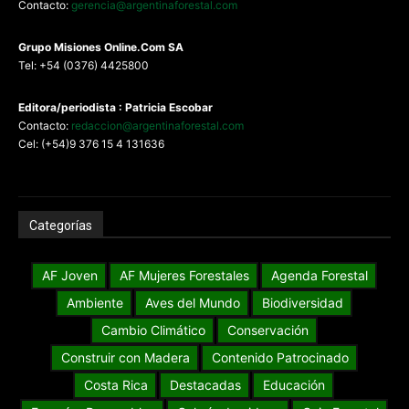
Contacto:
gerencia@argentinaforestal.com
G
rupo Misiones
Online.Com
SA
Tel: +54 (0376) 4425800
Editora/periodista : Patricia Escobar
Contacto:
redaccion@argentinaforestal.com
Cel: (+54)9 376 15 4 131636
Categorías
AF Joven
AF Mujeres Forestales
Agenda Forestal
Ambiente
Aves del Mundo
Biodiversidad
Cambio Climático
Conservación
Construir con Madera
Contenido Patrocinado
Costa Rica
Destacadas
Educación