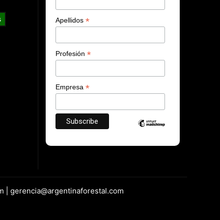
s
*
Apellidos
*
Profesión
*
Empresa
m | gerencia@argentinaforestal.com