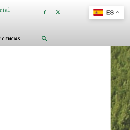
rial
ES
a
F CIENCIAS