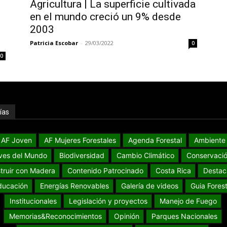
Agricultura | La superficie cultivada
en el mundo creció un 9% desde
2003
Patricia Escobar
-
29/03/2022
0
0
ías
AF Joven
AF Mujeres Forestales
Agenda Forestal
Ambiente
ves del Mundo
Biodiversidad
Cambio Climático
Conservaci
truir con Madera
Contenido Patrocinado
Costa Rica
Destac
ducación
Energías Renovables
Galería de videos
Guia Forest
Institucionales
Legislación y proyectos
Manejo de Fuego
Memorias&Reconocimientos
Opinión
Parques Nacionales