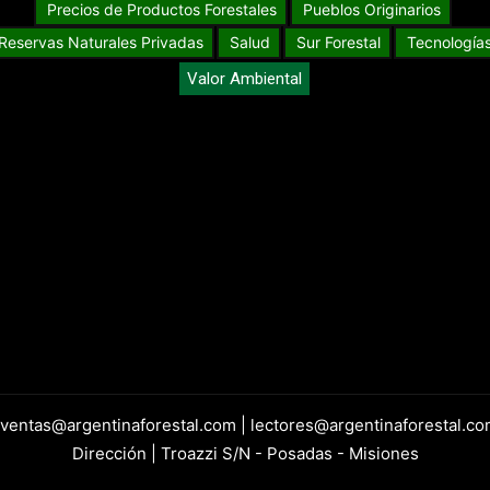
Precios de Productos Forestales
Pueblos Originarios
Reservas Naturales Privadas
Salud
Sur Forestal
Tecnología
Valor Ambiental
 ventas@argentinaforestal.com | lectores@argentinaforestal.co
Dirección | Troazzi S/N - Posadas - Misiones