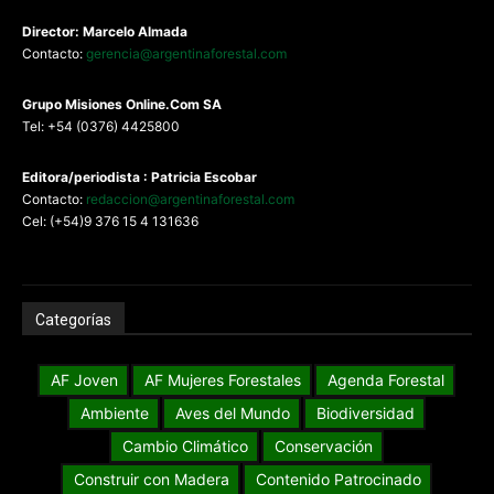
Director: Marcelo Almada
Contacto:
gerencia@argentinaforestal.com
G
rupo Misiones
Online.Com
SA
Tel: +54 (0376) 4425800
Editora/periodista : Patricia Escobar
Contacto:
redaccion@argentinaforestal.com
Cel: (+54)9 376 15 4 131636
Categorías
AF Joven
AF Mujeres Forestales
Agenda Forestal
Ambiente
Aves del Mundo
Biodiversidad
Cambio Climático
Conservación
Construir con Madera
Contenido Patrocinado