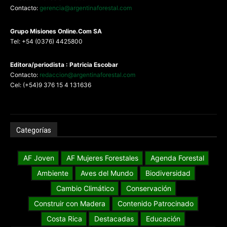
Contacto:
gerencia@argentinaforestal.com
G
rupo Misiones
Online.Com
SA
Tel: +54 (0376) 4425800
Editora/periodista : Patricia Escobar
Contacto:
redaccion@argentinaforestal.com
Cel: (+54)9 376 15 4 131636
Categorías
AF Joven
AF Mujeres Forestales
Agenda Forestal
Ambiente
Aves del Mundo
Biodiversidad
Cambio Climático
Conservación
Construir con Madera
Contenido Patrocinado
Costa Rica
Destacadas
Educación