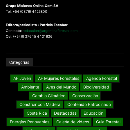
G
rupo Misiones
Online.Com
SA
Tel: +54 (0376) 4425800
Editora/periodista : Patricia Escobar
Contacto:
redaccion@argentinaforestal.com
Cel: (+54)9 376 15 4 131636
Categorías
AF Joven
AF Mujeres Forestales
Agenda Forestal
Ambiente
Aves del Mundo
Biodiversidad
Cambio Climático
Conservación
Construir con Madera
Contenido Patrocinado
Costa Rica
Destacadas
Educación
Energías Renovables
Galería de videos
Guia Forestal