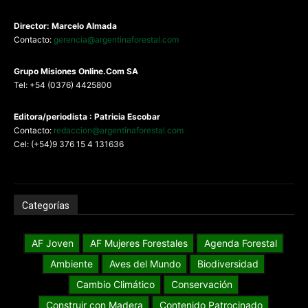
Director: Marcelo Almada
Contacto:
gerencia@argentinaforestal.com
G
rupo Misiones
Online.Com
SA
Tel: +54 (0376) 4425800
Editora/periodista : Patricia Escobar
Contacto:
redaccion@argentinaforestal.com
Cel: (+54)9 376 15 4 131636
Categorías
AF Joven
AF Mujeres Forestales
Agenda Forestal
Ambiente
Aves del Mundo
Biodiversidad
Cambio Climático
Conservación
Construir con Madera
Contenido Patrocinado