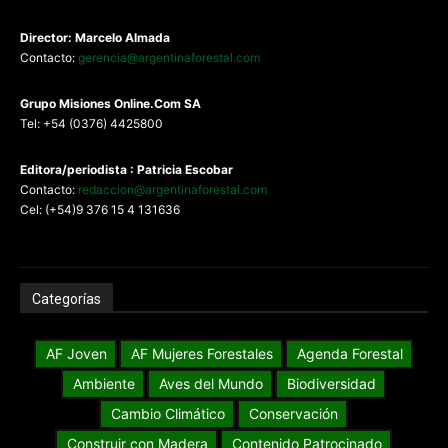
Director: Marcelo Almada
Contacto:
gerencia@argentinaforestal.com
G
rupo Misiones
Online.Com
SA
Tel: +54 (0376) 4425800
Editora/periodista : Patricia Escobar
Contacto:
redaccion@argentinaforestal.com
Cel: (+54)9 376 15 4 131636
Categorías
AF Joven
AF Mujeres Forestales
Agenda Forestal
Ambiente
Aves del Mundo
Biodiversidad
Cambio Climático
Conservación
Construir con Madera
Contenido Patrocinado