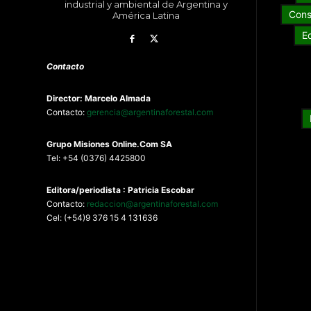
industrial y ambiental de Argentina y
Cons
América Latina
E
Contacto
Director: Marcelo Almada
Contacto:
gerencia@argentinaforestal.com
G
rupo Misiones
Online.Com
SA
Tel: +54 (0376) 4425800
Editora/periodista : Patricia Escobar
Contacto:
redaccion@argentinaforestal.com
Cel: (+54)9 376 15 4 131636