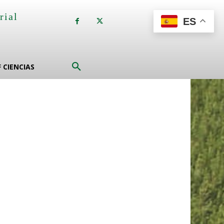
rial
ES
a
F CIENCIAS