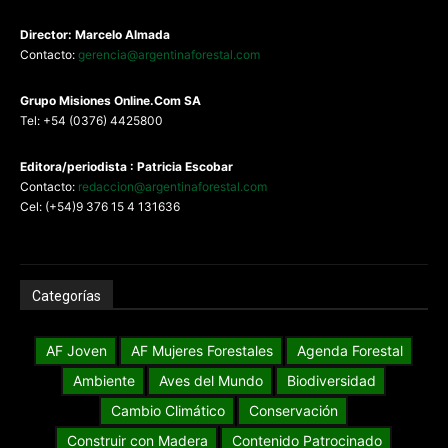
Director: Marcelo Almada
Contacto:
gerencia@argentinaforestal.com
G
rupo Misiones
Online.Com
SA
Tel: +54 (0376) 4425800
Editora/periodista : Patricia Escobar
Contacto:
redaccion@argentinaforestal.com
Cel: (+54)9 376 15 4 131636
Categorías
AF Joven
AF Mujeres Forestales
Agenda Forestal
Ambiente
Aves del Mundo
Biodiversidad
Cambio Climático
Conservación
Construir con Madera
Contenido Patrocinado