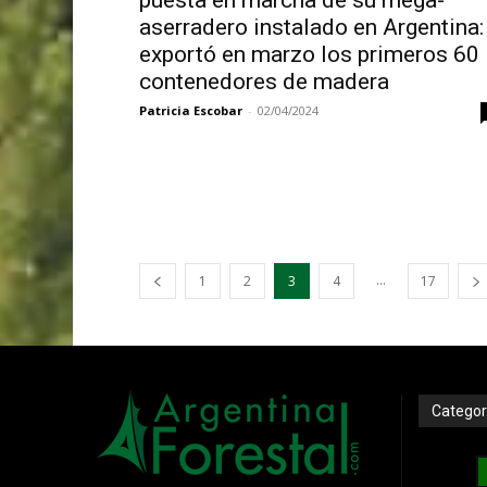
aserradero instalado en Argentina:
exportó en marzo los primeros 60
contenedores de madera
Patricia Escobar
-
02/04/2024
...
1
2
3
4
17
Categor