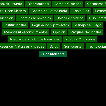
ves del Mundo
Biodiversidad
Cambio Climático
Conservaci
truir con Madera
Contenido Patrocinado
Costa Rica
Destac
ducación
Energías Renovables
Galería de videos
Guia Forest
Institucionales
Legislación y proyectos
Manejo de Fuego
Memorias&Reconocimientos
Opinión
Parques Nacionales
Precios de Productos Forestales
Pueblos Originarios
Reservas Naturales Privadas
Salud
Sur Forestal
Tecnología
Valor Ambiental