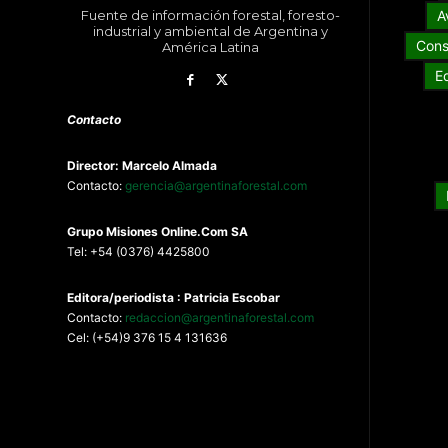
Fuente de información forestal, foresto-
A
industrial y ambiental de Argentina y
Cons
América Latina
E
Contacto
Director: Marcelo Almada
Contacto:
gerencia@argentinaforestal.com
G
rupo Misiones
Online.Com
SA
Tel: +54 (0376) 4425800
Editora/periodista : Patricia Escobar
Contacto:
redaccion@argentinaforestal.com
Cel: (+54)9 376 15 4 131636