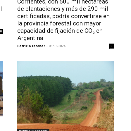
Corrientes, con 500 mil hectáreas
l
de plantaciones y más de 290 mil
certificadas, podría convertirse en
la provincia forestal con mayor
capacidad de fijación de CO₂ en
0
Argentina
Patricia Escobar
-
08/06/2024
0
Política y Economía