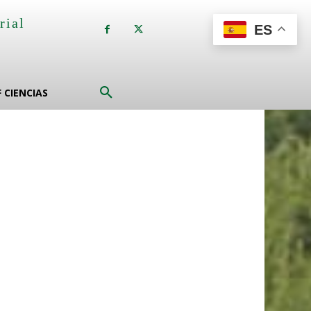
rial
ES
a
F CIENCIAS