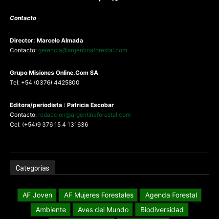
Contacto
Director: Marcelo Almada
Contacto:
gerencia@argentinaforestal.com
G
rupo Misiones
Online.Com
SA
Tel: +54 (0376) 4425800
Editora/periodista : Patricia Escobar
Contacto:
redaccion@argentinaforestal.com
Cel: (+54)9 376 15 4 131636
Categorías
AF Joven
AF Mujeres Forestales
Agenda Forestal
Ambiente
Aves del Mundo
Biodiversidad