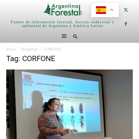
Fuente de información forestal, foresto-industrial y
ambiental de Argentina y América Latina
Inicio
Etiquetas
CORFONE
Tag: CORFONE