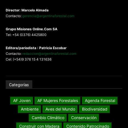
Director: Marcelo Almada
Contacto:
gerencia@argentinaforestal.com
G
rupo Misiones
Online.Com
SA
Tel: +54 (0376) 4425800
Editora/periodista : Patricia Escobar
Contacto:
redaccion@argentinaforestal.com
Cel: (+54)9 376 15 4 131636
Categorías
AF Joven
AF Mujeres Forestales
Agenda Forestal
Ambiente
Aves del Mundo
Biodiversidad
Cambio Climático
Conservación
Construir con Madera
Contenido Patrocinado