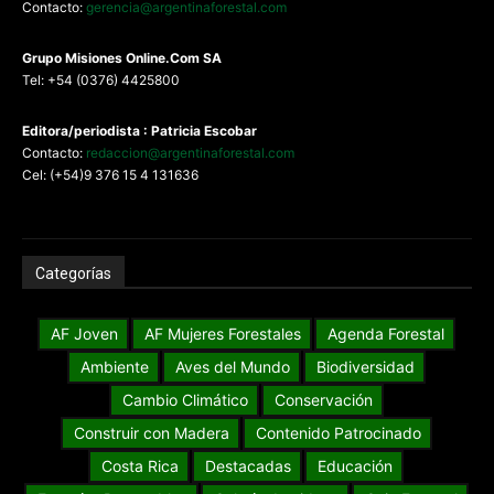
Contacto:
gerencia@argentinaforestal.com
G
rupo Misiones
Online.Com
SA
Tel: +54 (0376) 4425800
Editora/periodista : Patricia Escobar
Contacto:
redaccion@argentinaforestal.com
Cel: (+54)9 376 15 4 131636
Categorías
AF Joven
AF Mujeres Forestales
Agenda Forestal
Ambiente
Aves del Mundo
Biodiversidad
Cambio Climático
Conservación
Construir con Madera
Contenido Patrocinado
Costa Rica
Destacadas
Educación