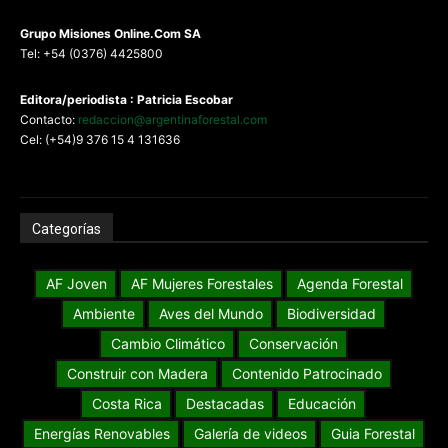
G
rupo Misiones
Online.Com
SA
Tel: +54 (0376) 4425800
Editora/periodista : Patricia Escobar
Contacto:
redaccion@argentinaforestal.com
Cel: (+54)9 376 15 4 131636
Categorías
AF Joven
AF Mujeres Forestales
Agenda Forestal
Ambiente
Aves del Mundo
Biodiversidad
Cambio Climático
Conservación
Construir con Madera
Contenido Patrocinado
Costa Rica
Destacadas
Educación
Energías Renovables
Galería de videos
Guia Forestal