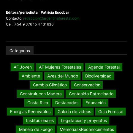
Editora/periodista : Patricia Escobar
Contacto:
redaccion@argentinaforestal.com
Cel: (+54)9 376 15 4 131636
Categorías
AF Joven
AF Mujeres Forestales
Agenda Forestal
Ambiente
Aves del Mundo
Biodiversidad
Cambio Climático
Conservación
Construir con Madera
Contenido Patrocinado
Costa Rica
Destacadas
Educación
Energías Renovables
Galería de videos
Guia Forestal
Institucionales
Legislación y proyectos
Manejo de Fuego
Memorias&Reconocimientos