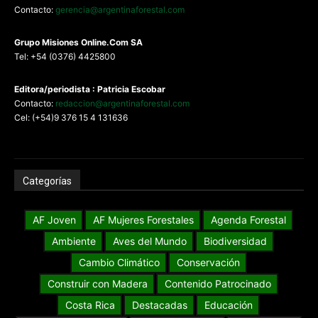
Contacto:
gerencia@argentinaforestal.com
G
rupo Misiones
Online.Com
SA
Tel: +54 (0376) 4425800
Editora/periodista : Patricia Escobar
Contacto:
redaccion@argentinaforestal.com
Cel: (+54)9 376 15 4 131636
Categorías
AF Joven
AF Mujeres Forestales
Agenda Forestal
Ambiente
Aves del Mundo
Biodiversidad
Cambio Climático
Conservación
Construir con Madera
Contenido Patrocinado
Costa Rica
Destacadas
Educación