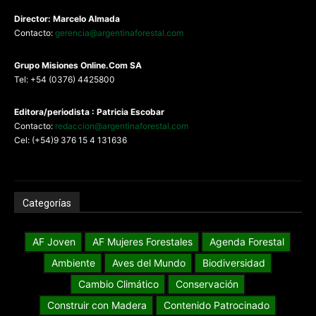
Director: Marcelo Almada
Contacto:
gerencia@argentinaforestal.com
G
rupo Misiones
Online.Com
SA
Tel: +54 (0376) 4425800
Editora/periodista : Patricia Escobar
Contacto:
redaccion@argentinaforestal.com
Cel: (+54)9 376 15 4 131636
Categorías
AF Joven
AF Mujeres Forestales
Agenda Forestal
Ambiente
Aves del Mundo
Biodiversidad
Cambio Climático
Conservación
Construir con Madera
Contenido Patrocinado