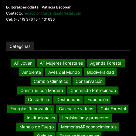
Editora/periodista : Patricia Escobar
Contacto:
redaccion@argentinaforestal.com
Cel: (+54)9 376 15 4 131636
Categorías
AF Joven
AF Mujeres Forestales
Agenda Forestal
Ambiente
Aves del Mundo
Biodiversidad
Cambio Climático
Conservación
Construir con Madera
Contenido Patrocinado
Costa Rica
Destacadas
Educación
Energías Renovables
Galería de videos
Guia Forestal
Institucionales
Legislación y proyectos
Manejo de Fuego
Memorias&Reconocimientos
Opinión
Parques Nacionales