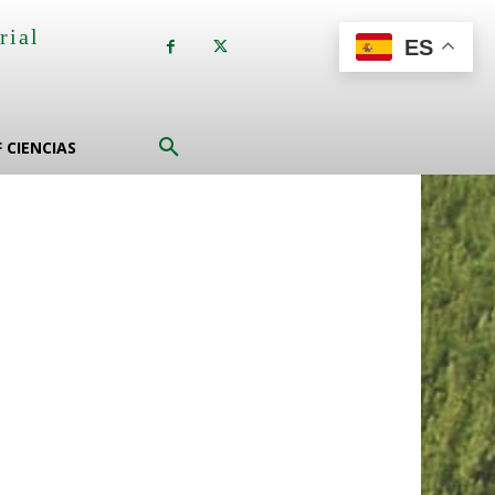
rial
ES
a
F CIENCIAS