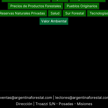
Precios de Productos Forestales
Pueblos Originarios
Reservas Naturales Privadas
Salud
Sur Forestal
Tecnología
Valor Ambiental
 ventas@argentinaforestal.com | lectores@argentinaforestal.co
Dirección | Troazzi S/N - Posadas - Misiones