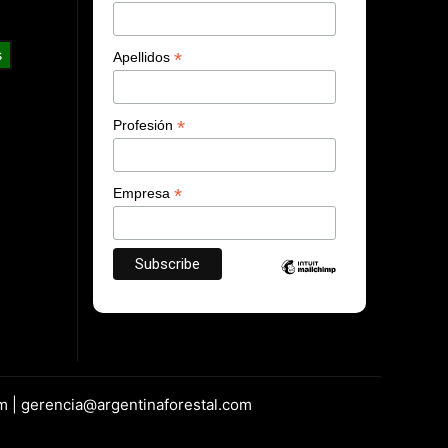
s
*
Apellidos
*
Profesión
*
Empresa
m | gerencia@argentinaforestal.com