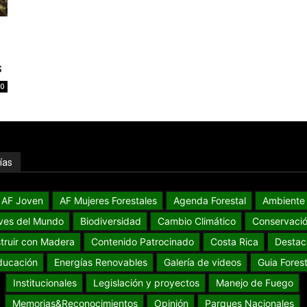
s
0
ías
AF Joven
AF Mujeres Forestales
Agenda Forestal
Ambiente
ves del Mundo
Biodiversidad
Cambio Climático
Conservaci
truir con Madera
Contenido Patrocinado
Costa Rica
Destac
ducación
Energías Renovables
Galería de videos
Guia Forest
Institucionales
Legislación y proyectos
Manejo de Fuego
Memorias&Reconocimientos
Opinión
Parques Nacionales