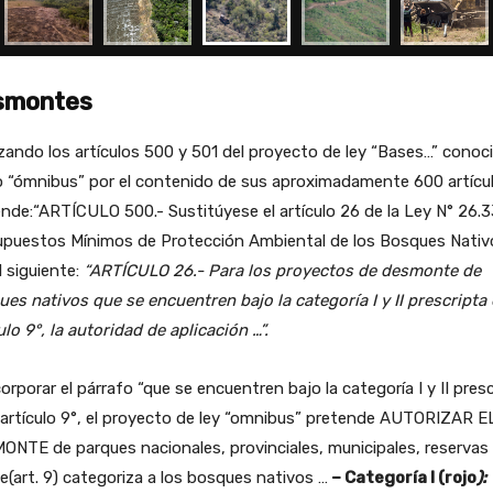
smontes
zando los artículos 500 y 501 del proyecto de ley “Bases…” conoc
 “ómnibus” por el contenido de sus aproximadamente 600 artícul
nde:“ARTÍCULO 500.- Sustitúyese el artículo 26 de la Ley N° 26.3
upuestos Mínimos de Protección Ambiental de los Bosques Nativ
l siguiente:
“ARTÍCULO 26.- Para los proyectos de desmonte de
es nativos que se encuentren bajo la categoría I y II prescripta 
ulo 9°, la autoridad de aplicación …”.
corporar el párrafo “que se encuentren bajo la categoría I y II pres
 artículo 9°, el proyecto de ley “omnibus” pretende AUTORIZAR E
NTE de parques nacionales, provinciales, municipales, reservas
(art. 9) categoriza a los bosques nativos …
– Categoría I (rojo
):