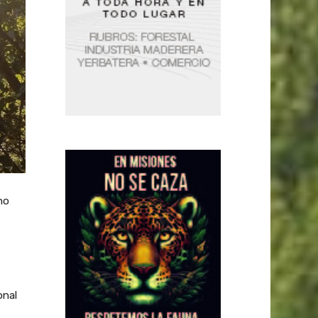
ho
onal