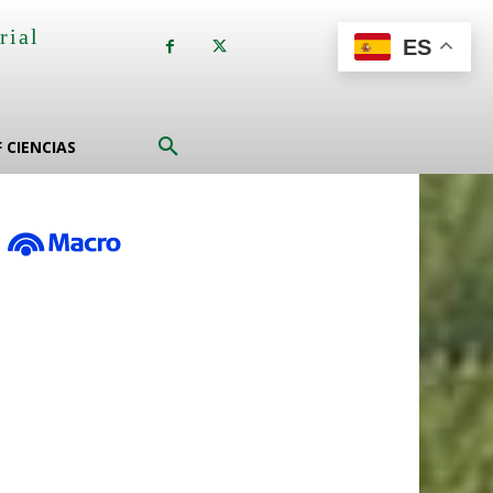
rial
ES
a
F CIENCIAS