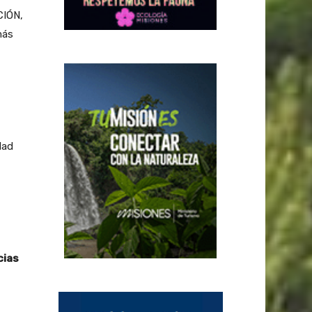
CIÓN,
más
dad
cias