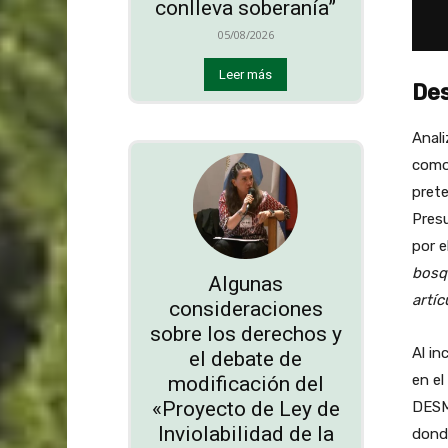
conlleva soberanía”
05/08/2026
Leer más
De
Anali
como
prete
Pres
por e
bosqu
Algunas
artíc
consideraciones
sobre los derechos y
Al in
el debate de
en el
modificación del
«Proyecto de Ley de
DESMO
Inviolabilidad de la
donde