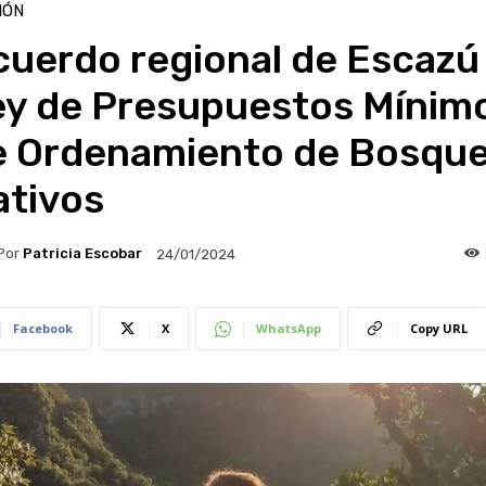
IÓN
uerdo regional de Escazú
ey de Presupuestos Mínim
e Ordenamiento de Bosqu
ativos
Por
Patricia Escobar
24/01/2024
Facebook
X
WhatsApp
Copy URL