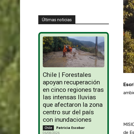
Últimas noticias
Chile | Forestales
apoyan recuperación
Escr
en cinco regiones tras
ambie
las intensas lluvias
que afectaron la zona
centro sur del país
con inundaciones
MISIO
Patricia Escobar
-
Chile
de Es
06/08/2026