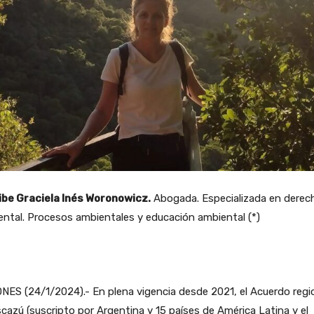
ibe Graciela Inés Woronowicz.
Abogada. Especializada en derec
ntal. Procesos ambientales y educación ambiental (*)
NES (24/1/2024).- En plena vigencia desde 2021, el Acuerdo regi
cazú (suscripto por Argentina y 15 países de América Latina y el