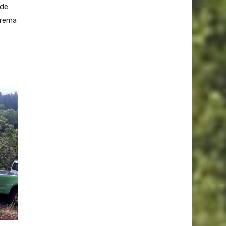
 de
prema