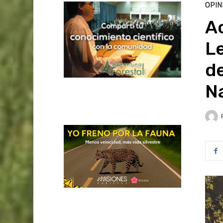
OPIN
Ac
L
d
N