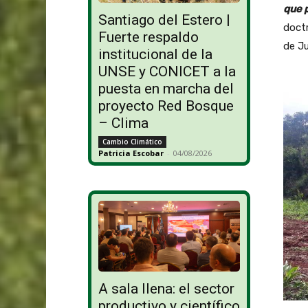
que p
Santiago del Estero |
doctr
Fuerte respaldo
de Ju
institucional de la
UNSE y CONICET a la
puesta en marcha del
proyecto Red Bosque
– Clima
Cambio Climático
Patricia Escobar
-
04/08/2026
A sala llena: el sector
productivo y científico