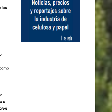
 las
y
s
r como
te
a o
bien