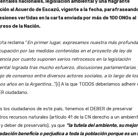
entales nacionales, legislación ambiental y una flagrante
ación al Acuerdo de Escazú, vigente a la fecha, parafraseando
esiones vertidas en la carta enviada por más de 100 ONGs al
reso de la Nación.
ota reclama “
En primer lugar, expresamos nuestra más profunda
cupación por las medidas contenidas en el proyecto de ley de
encia por cuanto suponen serios retrocesos en la legislación
ental lograda tras mucho esfuerzo, discusiones parlamentarias 
jo de consenso entre diversos actores sociales, a lo largo de lo
os años en la Argentina
….”[i] A la que TODOS deberíamos adheri
R ciudadano.
s los ciudadanos de este país, tenemos el DEBER de preservar
ros recursos naturales (artículo 41 de la CN derecho a un ambien
y deber de preservarlo), ya que
“la tutela del ambiente, su mejor
dación beneficia o perjudica a toda la población porque es un 