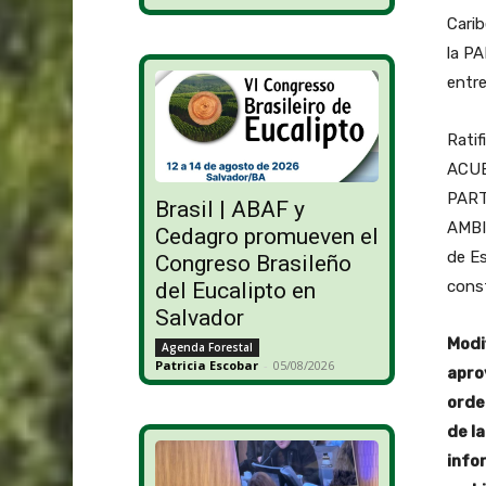
Carib
la P
entre
Ratif
ACUE
PART
Brasil | ABAF y
AMBI
Cedagro promueven el
de E
Congreso Brasileño
const
del Eucalipto en
Salvador
Modi
Agenda Forestal
Patricia Escobar
-
05/08/2026
apro
orde
de la
info