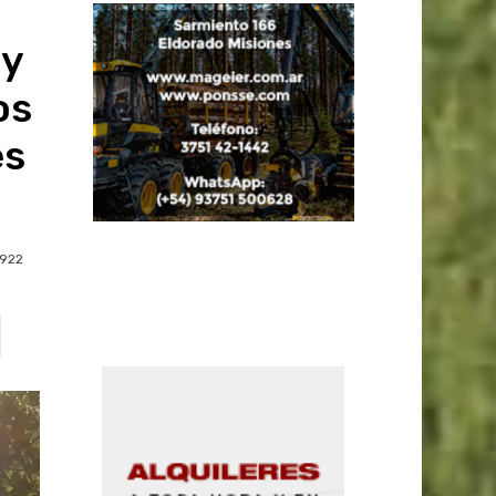
 y
os
es
922