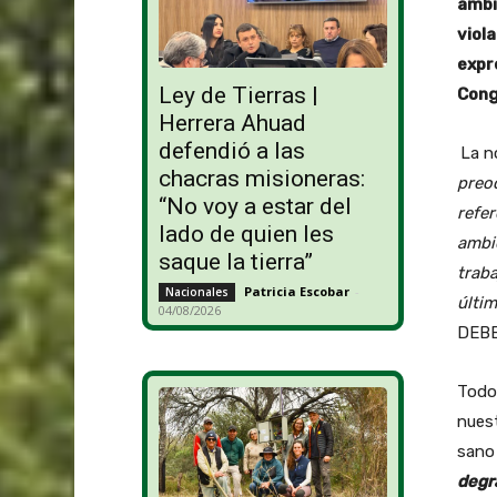
ambi
viol
expr
Ley de Tierras |
Cong
Herrera Ahuad
defendió a las
La n
chacras misioneras:
preo
“No voy a estar del
refer
lado de quien les
ambi
saque la tierra”
traba
Patricia Escobar
-
Nacionales
últim
04/08/2026
DEBE
Todo
nuest
sano 
degra