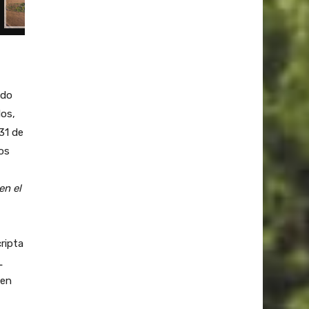
ido
os,
31 de
os
en el
cripta
L
 en