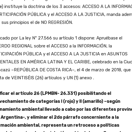
e) instituye la doctrina de los 3 accesos: ACCESO A LA INFORMA
ARTICIPACIÓN PÚBLICA y el ACCESO A LA JUSTICIA, manda ade
 sus principios el de NO REGRESIÓN.
icado por La ley Nº 27.566 su artículo 1 dispone: Apruébase el
RDO REGIONAL sobre el ACCESO a la INFORMACIÓN, la
ICIPACIÓN PÚBLICA y el ACCESO A LA JUSTICIA en ASUNTOS
ENTALES EN AMÉRICA LATINA Y EL CARIBE, celebrado en la Ciu
scazú –REPÚBLICA DE COSTA RICA–, el 4 de marzo de 2018, que
a de VEINTISÉIS (26) artículos y UN (1) anexo .
ficar el artículo 26 (LPMBN- 26.331) posibilitando el
vechamiento de categorías I (rojo) y II (amarillo) –según
namiento ambiental llevado a cabo por las diferentes provin
 Argentina-, y eliminar el 2do párrafo concerniente a la
rmación ambiental, representa un retroceso a políticas