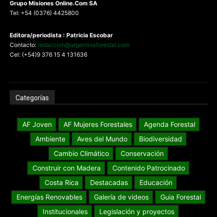
G
rupo Misiones
Online.Com
SA
Tel: +54 (0376) 4425800
Editora/periodista : Patricia Escobar
Contacto:
redaccion@argentinaforestal.com
Cel: (+54)9 376 15 4 131636
Categorías
AF Joven
AF Mujeres Forestales
Agenda Forestal
Ambiente
Aves del Mundo
Biodiversidad
Cambio Climático
Conservación
Construir con Madera
Contenido Patrocinado
Costa Rica
Destacadas
Educación
Energías Renovables
Galería de videos
Guia Forestal
Institucionales
Legislación y proyectos