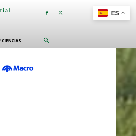
rial
ES
a
F CIENCIAS