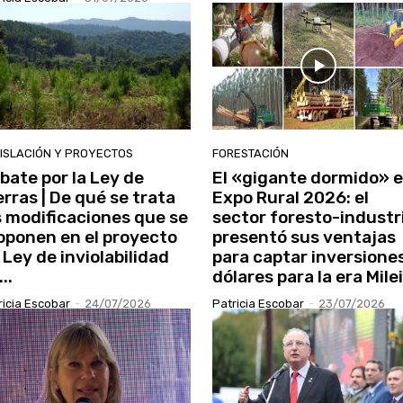
ISLACIÓN Y PROYECTOS
FORESTACIÓN
bate por la Ley de
El «gigante dormido» 
erras | De qué se trata
Expo Rural 2026: el
s modificaciones que se
sector foresto-industr
oponen en el proyecto
presentó sus ventajas
 Ley de inviolabilidad
para captar inversione
..
dólares para la era Milei
ricia Escobar
-
24/07/2026
Patricia Escobar
-
23/07/2026