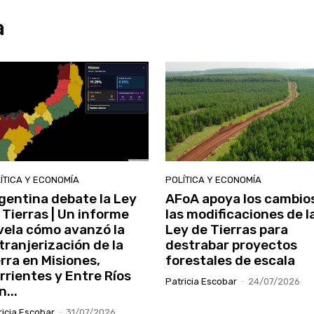
a
ÍTICA Y ECONOMÍA
POLÍTICA Y ECONOMÍA
gentina debate la Ley
AFoA apoya los cambio
 Tierras | Un informe
las modificaciones de l
vela cómo avanzó la
Ley de Tierras para
tranjerización de la
destrabar proyectos
erra en Misiones,
forestales de escala
rrientes y Entre Ríos
Patricia Escobar
-
24/07/2026
n...
ricia Escobar
-
31/07/2026