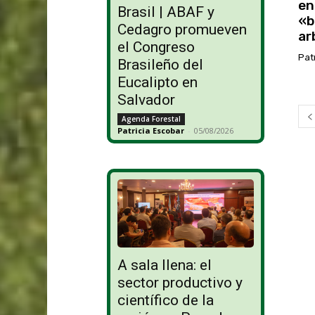
en
Brasil | ABAF y
«b
Cedagro promueven
ar
el Congreso
Pat
Brasileño del
Eucalipto en
Salvador
Agenda Forestal
Patricia Escobar
-
05/08/2026
A sala llena: el
sector productivo y
científico de la