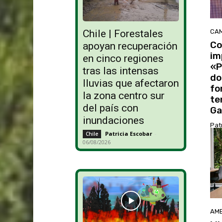
CAM
Chile | Forestales
Co
apoyan recuperación
im
en cinco regiones
«P
tras las intensas
do
lluvias que afectaron
fo
la zona centro sur
te
del país con
Ga
inundaciones
Pat
Patricia Escobar
-
Chile
06/08/2026
AMB