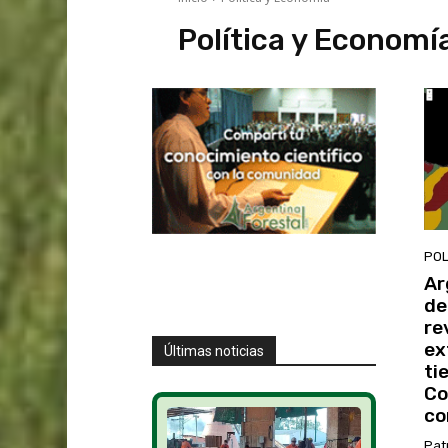
Política y Economí
POL
Ar
de
re
ex
Últimas noticias
ti
Co
co
Pat