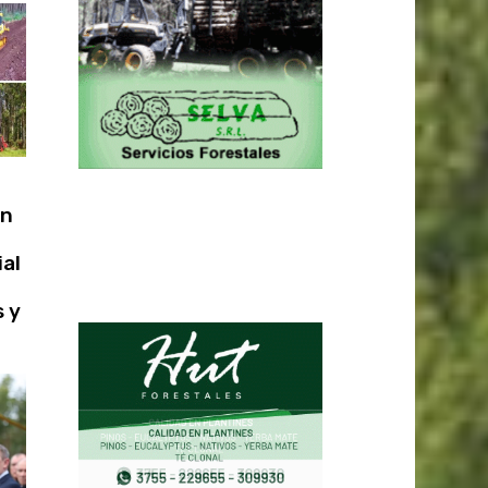
en
ial
s y