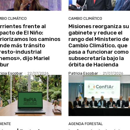
BIO CLIMÁTICO
CAMBIO CLIMÁTICO
rrientes frente al
Misiones reorganiza su
pacto de El Niño:
gabinete y reduce el
riorizamos los caminos
rango del Ministerio de
nde más tránsito
Cambio Climático, que
resto-industrial
pasa a funcionar como
nemos», dijo Mariel
subsecretaría bajo la
bur
órbita de Hacienda
ricia Escobar
-
22/07/2026
Patricia Escobar
-
21/07/2026
IENTE
AGENDA FORESTAL