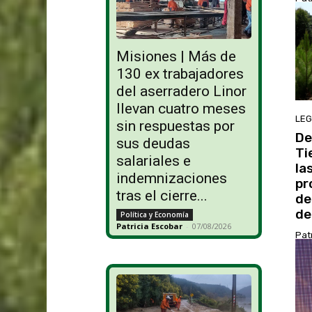
Misiones | Más de
130 ex trabajadores
del aserradero Linor
llevan cuatro meses
LEG
sin respuestas por
De
sus deudas
Ti
salariales e
la
indemnizaciones
pr
tras el cierre...
de
de.
Política y Economía
Patricia Escobar
-
07/08/2026
Pat