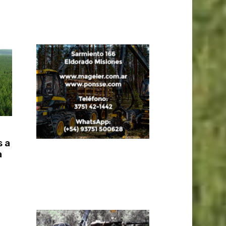
s a
a