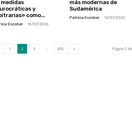
 medidas
más modernas de
urocráticas y
Sudamérica
bitrarias» como...
Patricia Escobar
-
12/07/2026
ricia Escobar
-
16/07/2026
...
1
2
3
430
Página 2 d