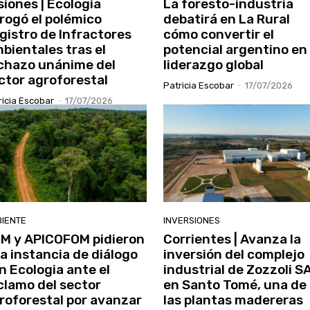
siones | Ecología
La foresto-industria
rogó el polémico
debatirá en La Rural
gistro de Infractores
cómo convertir el
bientales tras el
potencial argentino en
chazo unánime del
liderazgo global
ctor agroforestal
Patricia Escobar
-
17/07/2026
ricia Escobar
-
17/07/2026
IENTE
INVERSIONES
M y APICOFOM pidieron
Corrientes | Avanza la
a instancia de diálogo
inversión del complejo
n Ecologia ante el
industrial de Zozzoli S
clamo del sector
en Santo Tomé, una de
roforestal por avanzar
las plantas madereras