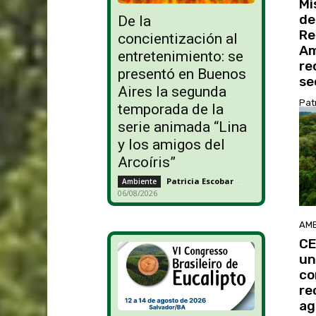
Mi
de
De la
Re
concientización al
Am
entretenimiento: se
re
presentó en Buenos
se
Aires la segunda
Pat
temporada de la
serie animada “Lina
y los amigos del
Arcoíris”
Patricia Escobar
-
Ambiente
06/08/2026
AMB
CE
un
co
re
ag