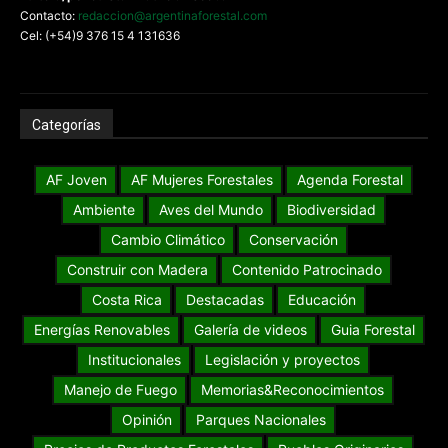
Contacto:
redaccion@argentinaforestal.com
Cel: (+54)9 376 15 4 131636
Categorías
AF Joven
AF Mujeres Forestales
Agenda Forestal
Ambiente
Aves del Mundo
Biodiversidad
Cambio Climático
Conservación
Construir con Madera
Contenido Patrocinado
Costa Rica
Destacadas
Educación
Energías Renovables
Galería de videos
Guia Forestal
Institucionales
Legislación y proyectos
Manejo de Fuego
Memorias&Reconocimientos
Opinión
Parques Nacionales