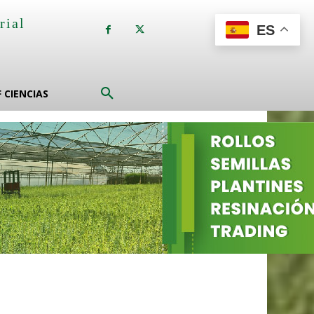
rial
ES
a
F CIENCIAS