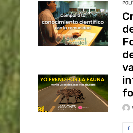
POLÍ
Cr
d
F
d
v
in
f