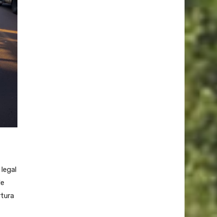
legal
de
rtura