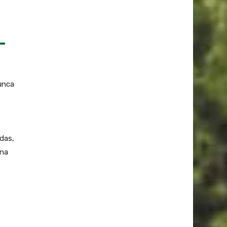
unca
das,
una