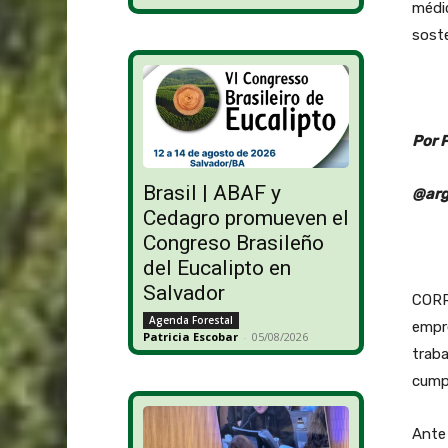
médic
soste
Por 
Brasil | ABAF y
@arg
Cedagro promueven el
Congreso Brasileño
del Eucalipto en
Salvador
CORRI
Agenda Forestal
empr
Patricia Escobar
-
05/08/2026
traba
cumpl
Ante 