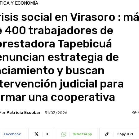
TICA Y ECONOMÍA
isis social en Virasoro : m
e 400 trabajadores de
orestadora Tapebicuá
enuncian estrategia de
aciamiento y buscan
tervención judicial para
ormar una cooperativa
Por
Patricia Escobar
31/03/2026
Facebook
X
WhatsApp
Copy URL