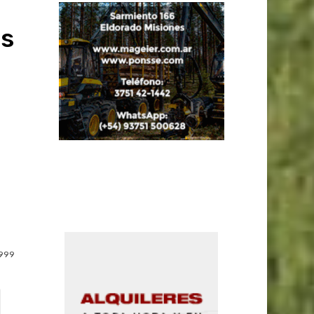
ás
999