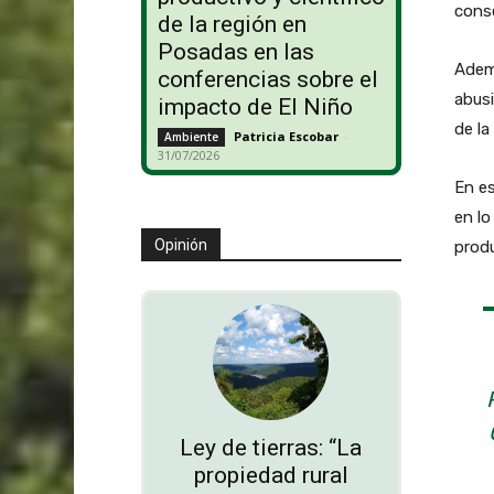
conse
de la región en
Posadas en las
Ademá
conferencias sobre el
abusi
impacto de El Niño
de la
Patricia Escobar
-
Ambiente
31/07/2026
En es
en lo
Opinión
produ
Ley de tierras: “La
propiedad rural