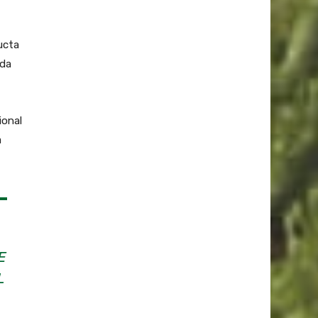
ucta
ada
ional
a
E
L