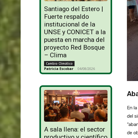
Santiago del Estero |
Fuerte respaldo
institucional de la
UNSE y CONICET a la
puesta en marcha del
proyecto Red Bosque
– Clima
Cambio Climático
Patricia Escobar
-
04/08/2026
Aba
En la
del s
“aban
A sala llena: el sector
de ob
productivo y científico