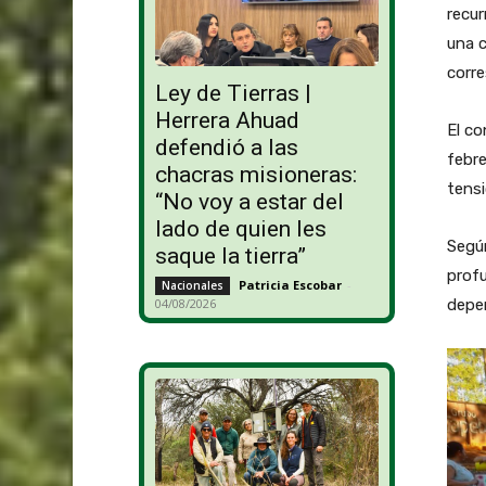
recur
una c
corr
Ley de Tierras |
Herrera Ahuad
El co
defendió a las
febre
chacras misioneras:
tensi
“No voy a estar del
lado de quien les
Según
saque la tierra”
profu
Patricia Escobar
-
Nacionales
depen
04/08/2026