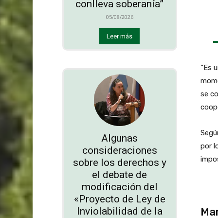
conlleva soberanía”
05/08/2026
Leer más
“Es u
mome
se co
coope
Según
Algunas
por l
consideraciones
impos
sobre los derechos y
el debate de
modificación del
«Proyecto de Ley de
Inviolabilidad de la
Mar