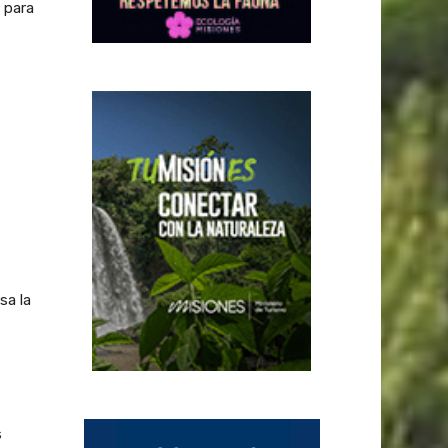
a para
sa la
s