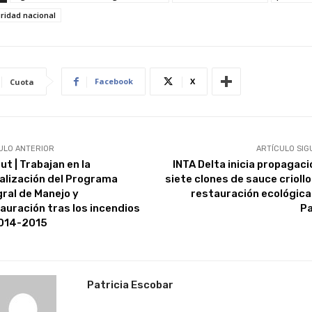
ridad nacional
Facebook
X
Cuota
ULO ANTERIOR
ARTÍCULO SIG
t | Trabajan en la
INTA Delta inicia propagaci
alización del Programa
siete clones de sauce criollo
gral de Manejo y
restauración ecológica 
auración tras los incendios
P
014-2015
Patricia Escobar