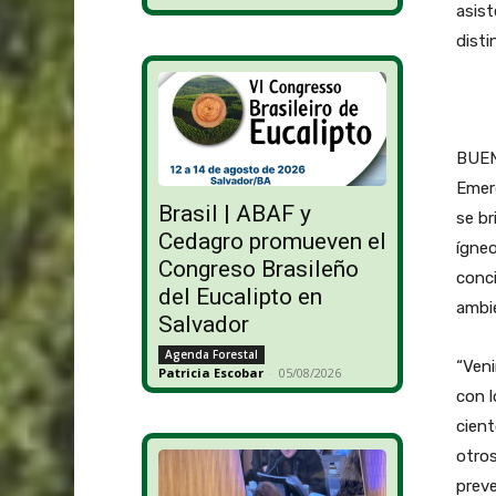
asist
disti
BUENO
Emerg
Brasil | ABAF y
se br
Cedagro promueven el
ígneo
Congreso Brasileño
conci
del Eucalipto en
ambi
Salvador
Agenda Forestal
“Veni
Patricia Escobar
-
05/08/2026
con l
cient
otros
preve