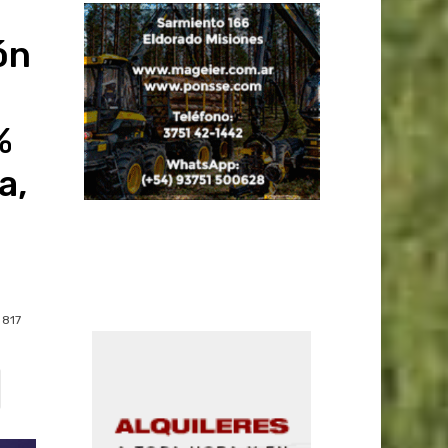
ón
%
a,
817