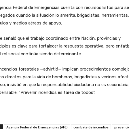
encia Federal de Emergencias cuenta con recursos listos para se
egados cuando la situación lo amerita: brigadistas, herramientas,
ulos y medios aéreos de apoyo.
e señaló que el trabajo coordinado entre Nación, provincias y
ipios es clave para fortalecer la respuesta operativa, pero enfati
l rol social continúa siendo determinante.
ncendios forestales —advirtió— implican procedimientos complej
os directos para la vida de bomberos, brigadistas y vecinos afec
so, insistió en que la responsabilidad ciudadana no es secundaria
pensable: “Prevenir incendios es tarea de todos”.
S
Agencia Federal de Emergencias (AFE)
combate de incendios
prevenci