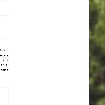
UIENTE
ón de
 para
en el
araná