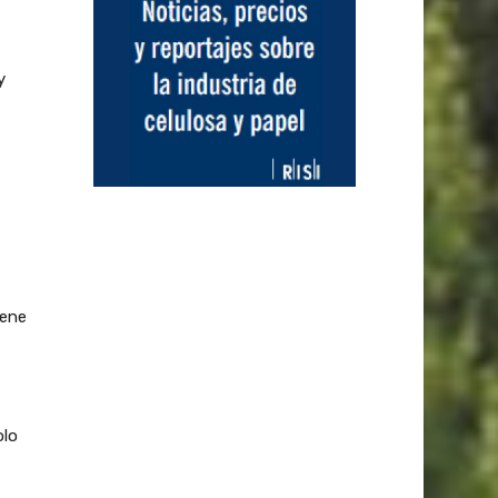
y
iene
olo