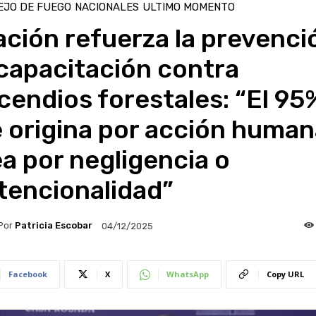
EJO DE FUEGO
NACIONALES
ULTIMO MOMENTO
ción refuerza la prevenci
capacitación contra
cendios forestales: “El 95
 origina por acción human
a por negligencia o
tencionalidad”
Por
Patricia Escobar
04/12/2025
Facebook
X
WhatsApp
Copy URL