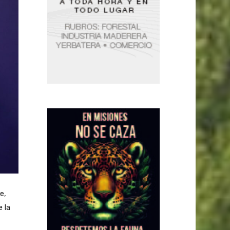
e,
 la