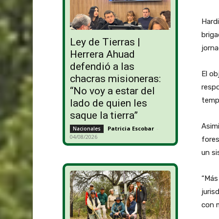
Hardi
briga
Ley de Tierras |
jorna
Herrera Ahuad
defendió a las
El ob
chacras misioneras:
respo
“No voy a estar del
tempo
lado de quien les
saque la tierra”
Asimi
Patricia Escobar
-
Nacionales
04/08/2026
fores
un si
“Más 
juris
con m