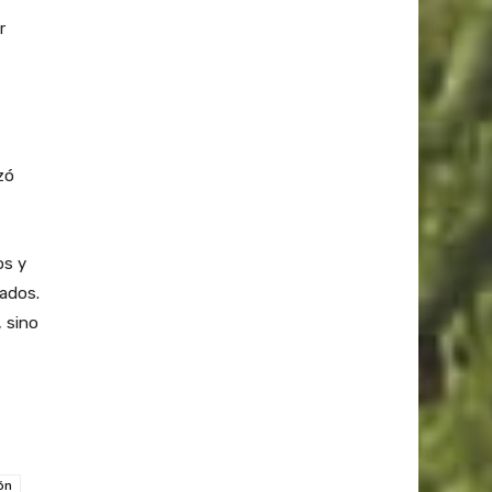
r
zó
os y
tados.
, sino
ón