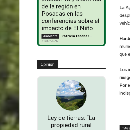
de la región en
La Ag
Posadas en las
despl
conferencias sobre el
vehíc
impacto de El Niño
Patricia Escobar
-
Ambiente
Hardi
31/07/2026
munic
que e
Opinión
Los i
riesg
Por e
indis
Ley de tierras: “La
propiedad rural
TAG