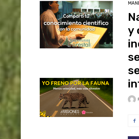
MAN
Na
y 
in
se
se
in