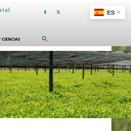
rial
ES
a
F CIENCIAS