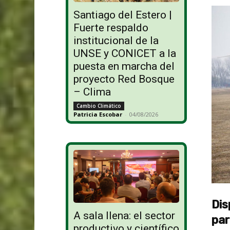
Santiago del Estero |
Fuerte respaldo
institucional de la
UNSE y CONICET a la
puesta en marcha del
proyecto Red Bosque
– Clima
Cambio Climático
Patricia Escobar
-
04/08/2026
Dis
A sala llena: el sector
par
productivo y científico