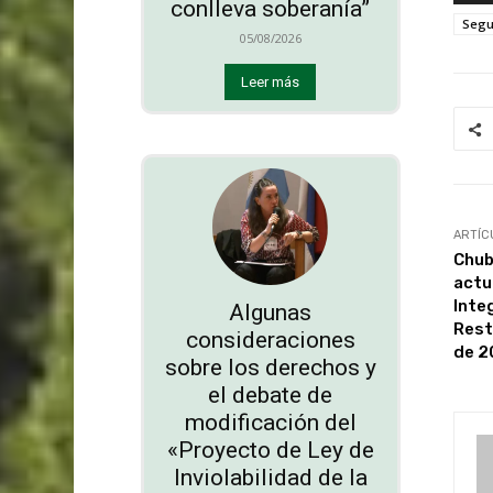
conlleva soberanía”
Segu
05/08/2026
Leer más
ARTÍC
Chubu
actu
Inte
Algunas
Rest
consideraciones
de 2
sobre los derechos y
el debate de
modificación del
«Proyecto de Ley de
Inviolabilidad de la