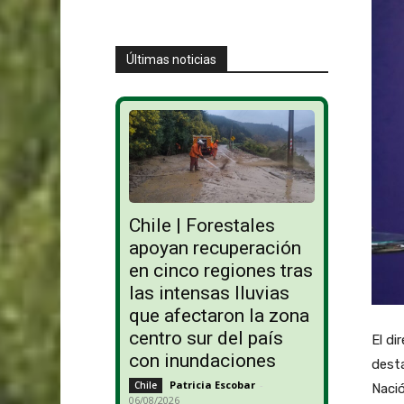
Últimas noticias
Chile | Forestales
apoyan recuperación
en cinco regiones tras
las intensas lluvias
que afectaron la zona
centro sur del país
El di
con inundaciones
desta
Patricia Escobar
-
Chile
Naci
06/08/2026