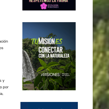
ación
os
s y
o por
a,