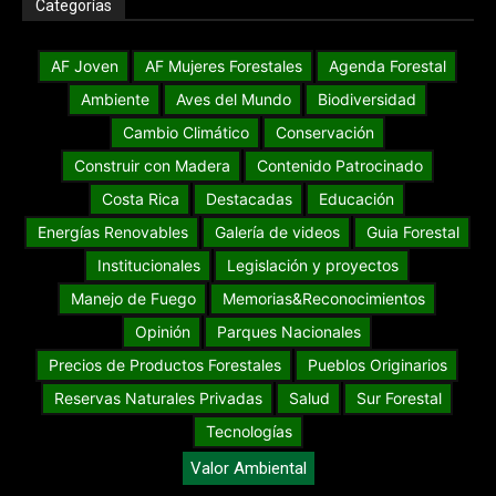
Categorías
AF Joven
AF Mujeres Forestales
Agenda Forestal
Ambiente
Aves del Mundo
Biodiversidad
Cambio Climático
Conservación
Construir con Madera
Contenido Patrocinado
Costa Rica
Destacadas
Educación
Energías Renovables
Galería de videos
Guia Forestal
Institucionales
Legislación y proyectos
Manejo de Fuego
Memorias&Reconocimientos
Opinión
Parques Nacionales
Precios de Productos Forestales
Pueblos Originarios
Reservas Naturales Privadas
Salud
Sur Forestal
Tecnologías
Valor Ambiental