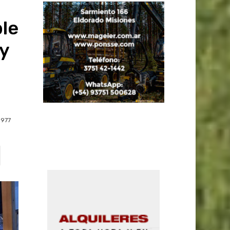
ble
 y
977