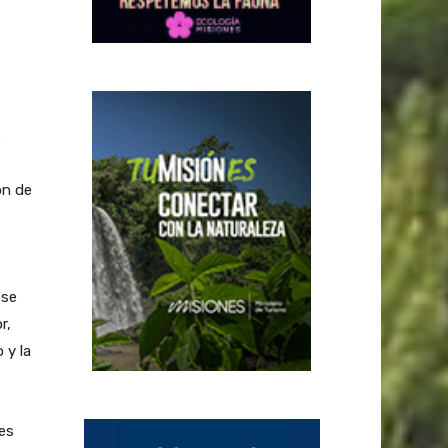
e
ón de
 se
r,
 y la
nes