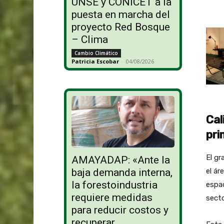
UNSE y CONICET a la
puesta en marcha del
proyecto Red Bosque
– Clima
Cambio Climático
Patricia Escobar
-
04/08/2026
Cal
pri
El gr
AMAYADAP: «Ante la
el ár
baja demanda interna,
la forestoindustria
espac
requiere medidas
secto
para reducir costos y
recuperar