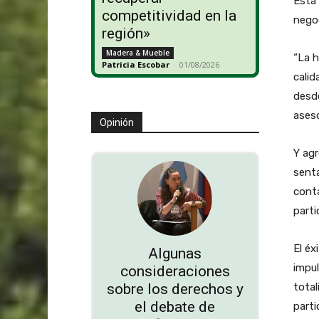
Esta 
competitividad en la
negoc
región»
Madera & Mueble
“La h
Patricia Escobar
-
01/08/2026
calid
desde
aseso
Opinión
Y agr
senta
conta
parti
El éx
Algunas
impul
consideraciones
total
sobre los derechos y
el debate de
parti