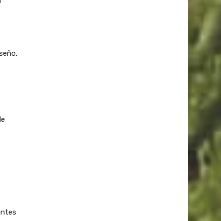
l
iseño,
de
entes