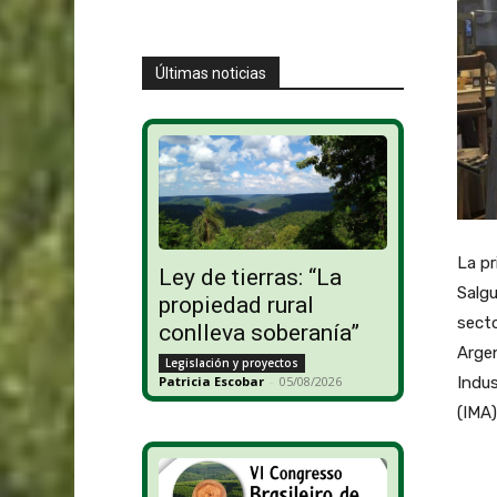
Últimas noticias
La pr
Ley de tierras: “La
Salgu
propiedad rural
secto
conlleva soberanía”
Argen
Legislación y proyectos
Indus
Patricia Escobar
-
05/08/2026
(IMA)