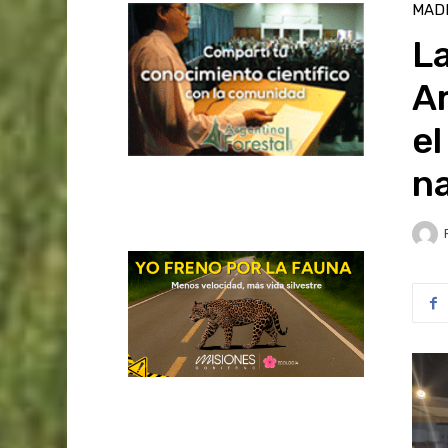
MAD
La
Ar
el
n