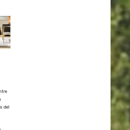
ntre
n
s del