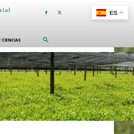
rial
ES
a
F CIENCIAS