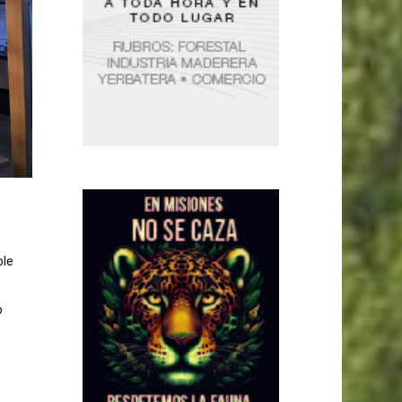
ble
o