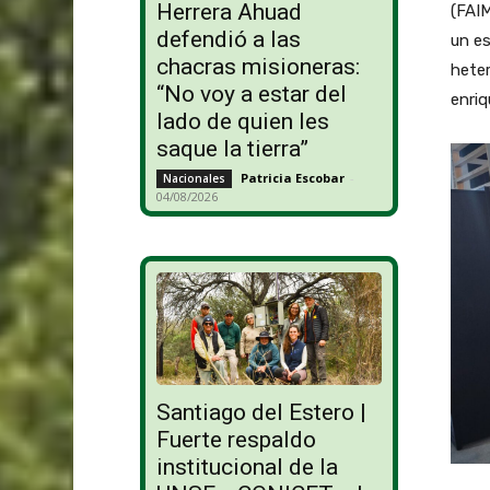
Herrera Ahuad
(FAIM
defendió a las
un es
chacras misioneras:
heter
“No voy a estar del
enriq
lado de quien les
saque la tierra”
Patricia Escobar
-
Nacionales
04/08/2026
Santiago del Estero |
Fuerte respaldo
institucional de la