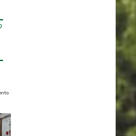
O
iento