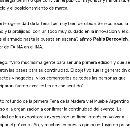
sinergia permitió que convivan el público mayorista y minorista, e
io y el posicionamiento de marca.
eterogeneidad de la feria fue muy bien percibida. Se reconoció la
ad y la prolijidad, con un foco muy cuidado en la innovación y el d
 el armado hasta la puesta en escena”, afirmó
Pablo Bercovich
,
r de FAIMA en el IMA.
egó: “Vino muchísima gente para ser una primera edición y que se
ron las bases para su continuidad. El objetivo fue la generación 
ctos y negocios, y los comentarios de todas las personas que
ciparon fueron excelentes en ese sentido”.
ito rotundo de la primera Feria de la Madera y el Mueble Argentino
só a la organización a confirmar la continuidad del evento. La
idad de los expositores expresaron un firme interés en volver a
cipar el próximo año, y muchas empresas que no estuvieron pres