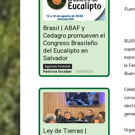
Fuen
Brasil | ABAF y
Cedagro promueven el
BUEN
Congreso Brasileño
super
del Eucalipto en
expos
Salvador
la Fe
Agenda Forestal
Patricia Escobar
-
05/08/2026
Bueno
Celeb
cons
desta
gene
Organ
Ley de Tierras |