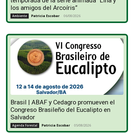
temporada de la serie animada “Lina y
los amigos del Arcoíris”
Patricia Escobar
-
06/08/2026
Ambiente
Brasil | ABAF y Cedagro promueven el
Congreso Brasileño del Eucalipto en
Salvador
Patricia Escobar
-
05/08/2026
Agenda Forestal