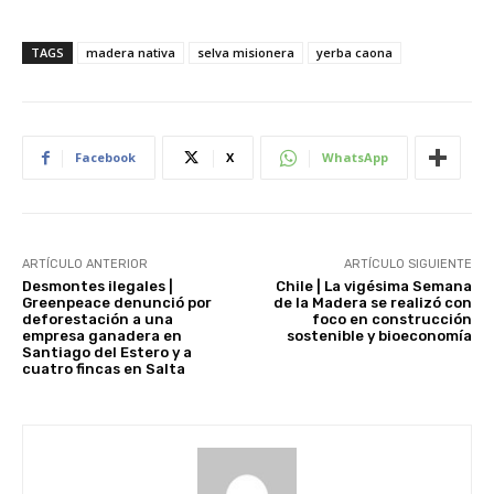
TAGS
madera nativa
selva misionera
yerba caona
Facebook
X
WhatsApp
ARTÍCULO ANTERIOR
ARTÍCULO SIGUIENTE
Desmontes ilegales |
Chile | La vigésima Semana
Greenpeace denunció por
de la Madera se realizó con
deforestación a una
foco en construcción
empresa ganadera en
sostenible y bioeconomía
Santiago del Estero y a
cuatro fincas en Salta