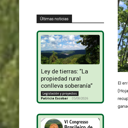
Últimas noticias
Ley de tierras: “La
propiedad rural
El en
conlleva soberanía”
(Hoja
Legislación y proyectos
recu
Patricia Escobar
-
05/08/2026
gana