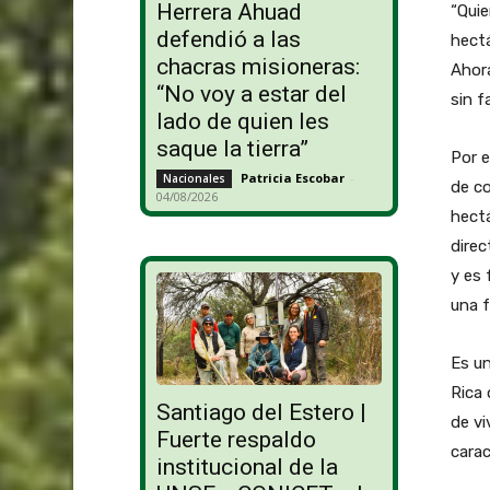
Herrera Ahuad
“Quie
defendió a las
hectá
chacras misioneras:
Ahora
“No voy a estar del
sin f
lado de quien les
saque la tierra”
Por e
Patricia Escobar
-
Nacionales
de co
04/08/2026
hectá
direc
y es 
una f
Es un
Rica 
Santiago del Estero |
de vi
Fuerte respaldo
carac
institucional de la