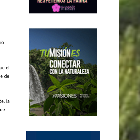
ío
,
ue el
se de
e, la
que