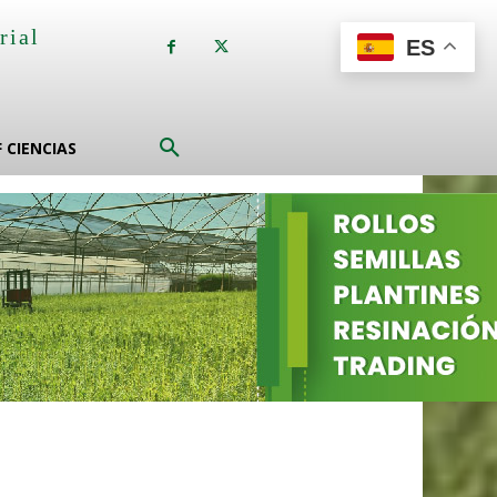
rial
ES
a
F CIENCIAS