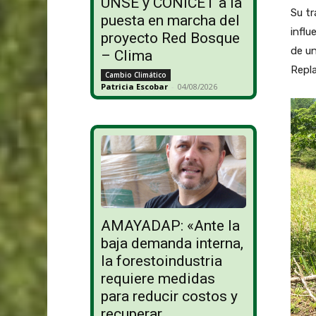
UNSE y CONICET a la
Su tr
puesta en marcha del
influ
proyecto Red Bosque
de un
– Clima
Repla
Cambio Climático
Patricia Escobar
-
04/08/2026
AMAYADAP: «Ante la
baja demanda interna,
la forestoindustria
requiere medidas
para reducir costos y
recuperar