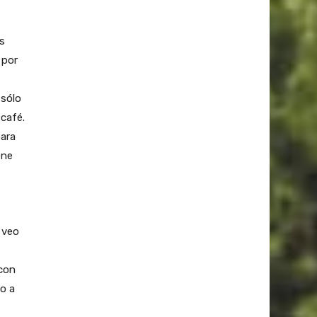
s
 por
 sólo
 café.
para
ene
 veo
 con
to a