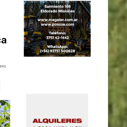
ca
892