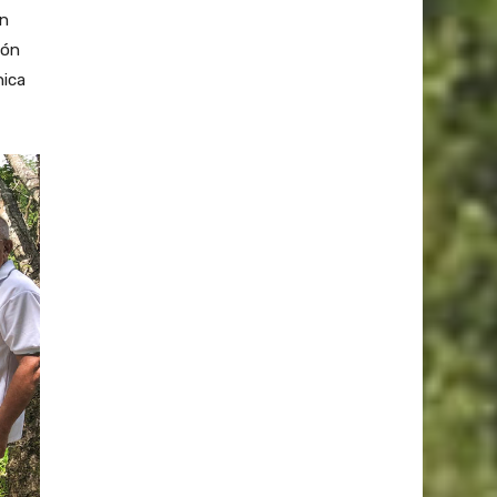
un
ión
nica