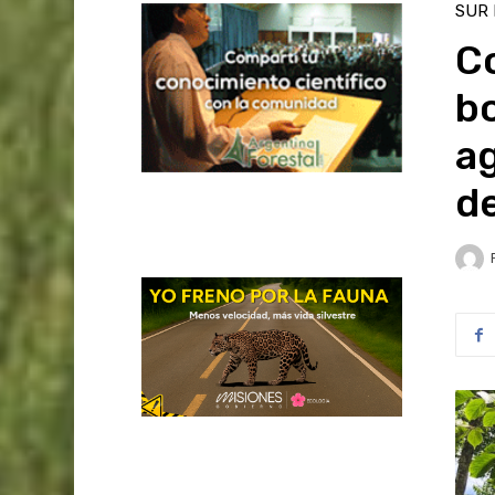
SUR
Co
b
ag
d