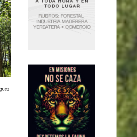
íguez