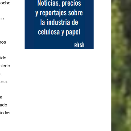
s ocho
ce
nos
sido
oledo
e,
ona.
ta
eado
ún las