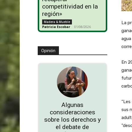
competitividad en la
región»
Madera & Mueble
La pr
Patricia Escobar
-
01/08/2026
ganad
agua 
corre
Opinión
En 2
ganad
futur
carb
“Les 
Algunas
sus n
consideraciones
adul
sobre los derechos y
“desc
el debate de