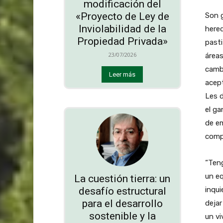
modificación del
«Proyecto de Ley de
Son 
Inviolabilidad de la
hered
Propiedad Privada»
past
23/07/2026
áreas
cambi
Leer más
acept
Les d
el ga
de e
comp
“Teng
un eq
La cuestión tierra: un
desafío estructural
inqui
para el desarrollo
dejar
sostenible y la
un vi