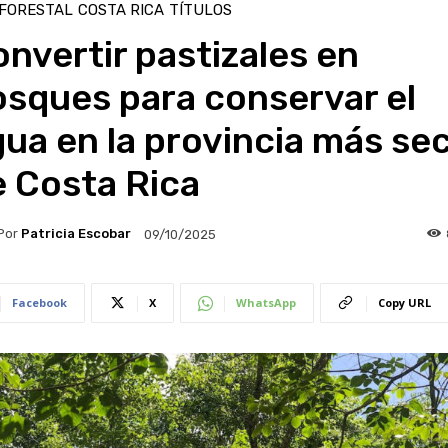
 FORESTAL
COSTA RICA
TÍTULOS
nvertir pastizales en
osques para conservar el
ua en la provincia más se
e Costa Rica
Por
Patricia Escobar
09/10/2025
Facebook
X
WhatsApp
Copy URL