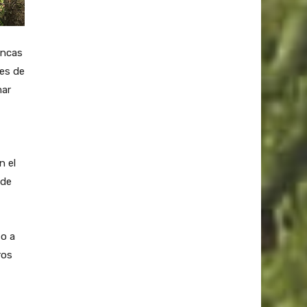
incas
tes de
mar
n el
 de
 o a
ros