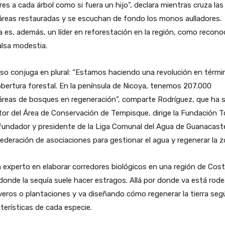
res a cada árbol como si fuera un hijo”, declara mientras cruza la
reas restauradas y se escuchan de fondo los monos aulladores.
 es, además, un líder en reforestación en la región, como recono
alsa modestia.
so conjuga en plural: “Estamos haciendo una revolución en térmi
bertura forestal. En la península de Nicoya, tenemos 207.000
reas de bosques en regeneración”, comparte Rodríguez, que ha 
tor del Área de Conservación de Tempisque, dirige la Fundación T
fundador y presidente de la Liga Comunal del Agua de Guanacast
ederación de asociaciones para gestionar el agua y regenerar la z
 experto en elaborar corredores biológicos en una región de Cos
donde la sequía suele hacer estragos. Allá por donde va está rod
veros o plantaciones y va diseñando cómo regenerar la tierra seg
terísticas de cada especie.