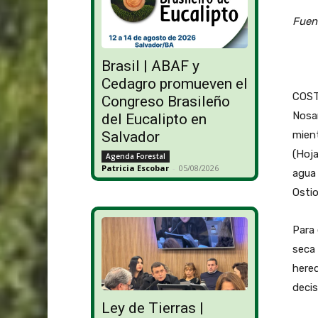
Fuent
Brasil | ABAF y
Cedagro promueven el
COSTA
Congreso Brasileño
Nosar
del Eucalipto en
mient
Salvador
(Hoj
Agenda Forestal
Patricia Escobar
-
05/08/2026
agua 
Ostio
Para 
seca 
hered
decis
Ley de Tierras |