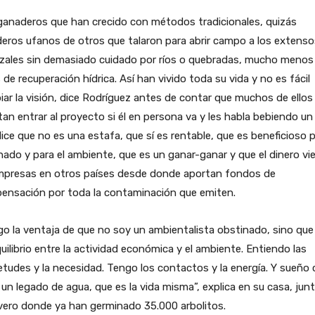
ganaderos que han crecido con métodos tradicionales, quizás
eros ufanos de otros que talaron para abrir campo a los extenso
izales sin demasiado cuidado por ríos o quebradas, mucho menos
 de recuperación hídrica. Así han vivido toda su vida y no es fácil
ar la visión, dice Rodríguez antes de contar que muchos de ellos
an entrar al proyecto si él en persona va y les habla bebiendo un
ice que no es una estafa, que sí es rentable, que es beneficioso 
nado y para el ambiente, que es un ganar-ganar y que el dinero vi
mpresas en otros países desde donde aportan fondos de
ensación por toda la contaminación que emiten.
o la ventaja de que no soy un ambientalista obstinado, sino que
uilibrio entre la actividad económica y el ambiente. Entiendo las
etudes y la necesidad. Tengo los contactos y la energía. Y sueño
 un legado de agua, que es la vida misma”, explica en su casa, jun
vero donde ya han germinado 35.000 arbolitos.