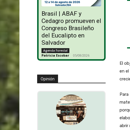
Brasil | ABAF y
Cedagro promueven el
Congreso Brasileño
del Eucalipto en
Salvador
Agenda Forestal
Patricia Escobar
-
05/08/2026
El ob
en el
creci
Opinión
Para 
mate
porqu
elabo
abrir