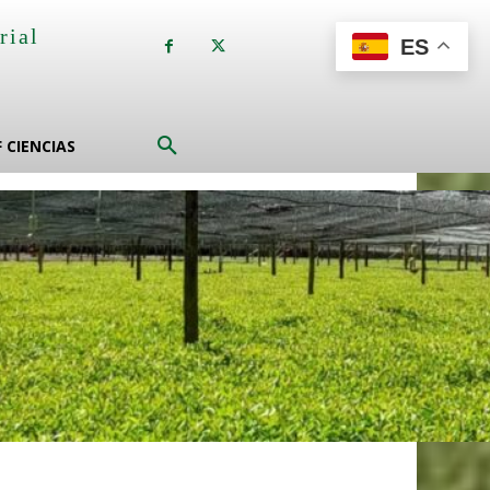
rial
ES
a
F CIENCIAS