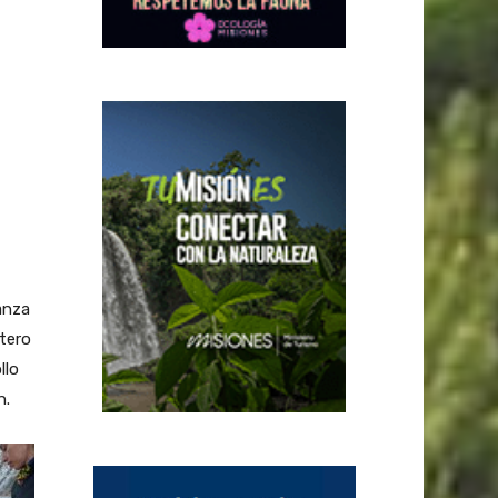
anza
tero
llo
n.