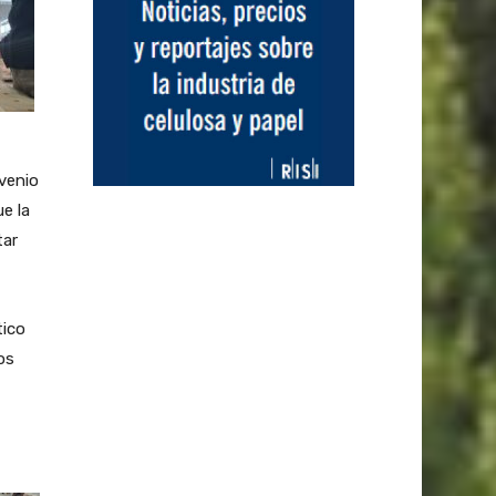
venio
e la
tar
tico
os