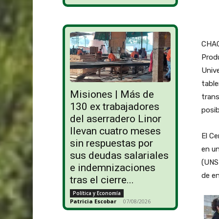
CHAC
Produ
Unive
table
Misiones | Más de
trans
130 ex trabajadores
posib
del aserradero Linor
llevan cuatro meses
El Ce
sin respuestas por
en un
sus deudas salariales
(UNSE
e indemnizaciones
de en
tras el cierre...
Política y Economía
Patricia Escobar
-
07/08/2026