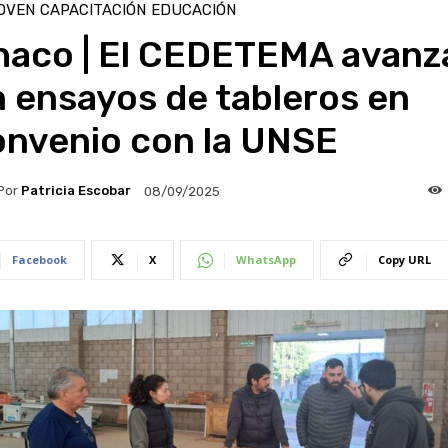
OVEN
CAPACITACIÓN
EDUCACIÓN
haco | El CEDETEMA avanz
 ensayos de tableros en
onvenio con la UNSE
Por
Patricia Escobar
08/09/2025
Facebook
X
WhatsApp
Copy URL