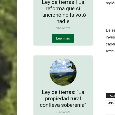
Ley de tierras | La
regió
reforma que sí
funcionó no la votó
nadie
08/08/2026
De e
inves
Leer más
caden
artic
Ley de tierras: “La
TAG
propiedad rural
UNS
conlleva soberanía”
05/08/2026