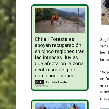
Chile | Forestales
Segú
apoyan recuperación
firma
en cinco regiones tras
insti
las intensas lluvias
las p
que afectaron la zona
centro sur del país
“Nos
con inundaciones
en fa
Patricia Escobar
-
Chile
ensay
06/08/2026
quími
mader