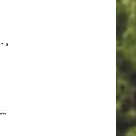
n la
ales