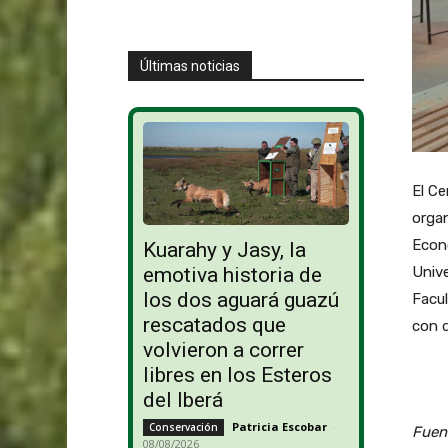
Últimas noticias
El Ce
organ
Econó
Kuarahy y Jasy, la
Unive
emotiva historia de
los dos aguará guazú
Facul
rescatados que
con d
volvieron a correr
libres en los Esteros
del Iberá
Patricia Escobar
-
Conservación
Fuen
08/08/2026