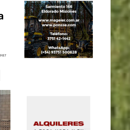
a
987