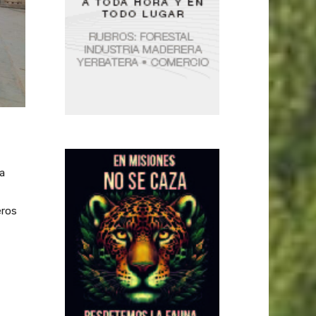
a
eros