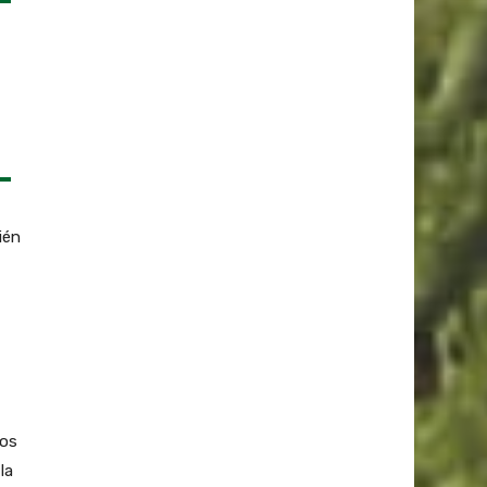
ién
mos
la