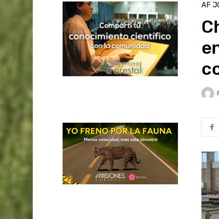
AF J
C
en
c