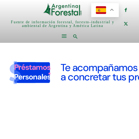
Fuente de información forestal, foresto-industrial y
ambiental de Argentina y América Latina