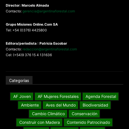
Director: Marcelo Almada
Contacto:
gerencia@argentinaforestal.com
G
rupo Misiones
Online.Com
SA
Tel: +54 (0376) 4425800
Editora/periodista : Patricia Escobar
Contacto:
redaccion@argentinaforestal.com
Cel: (+54)9 376 15 4 131636
Categorías
AF Joven
AF Mujeres Forestales
Agenda Forestal
Ambiente
Aves del Mundo
Biodiversidad
Cambio Climático
Conservación
Construir con Madera
Contenido Patrocinado