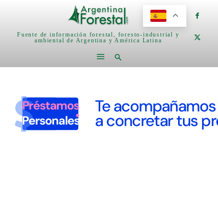
Fuente de información forestal, foresto-industrial y
ambiental de Argentina y América Latina