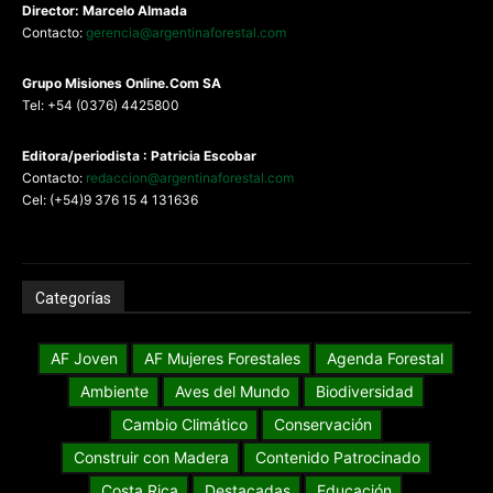
Director: Marcelo Almada
Contacto:
gerencia@argentinaforestal.com
G
rupo Misiones
Online.Com
SA
Tel: +54 (0376) 4425800
Editora/periodista : Patricia Escobar
Contacto:
redaccion@argentinaforestal.com
Cel: (+54)9 376 15 4 131636
Categorías
AF Joven
AF Mujeres Forestales
Agenda Forestal
Ambiente
Aves del Mundo
Biodiversidad
Cambio Climático
Conservación
Construir con Madera
Contenido Patrocinado
Costa Rica
Destacadas
Educación