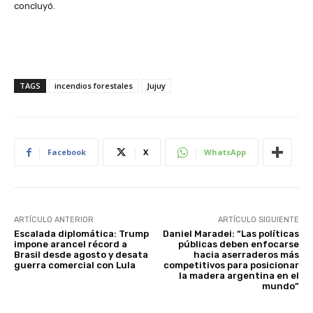
concluyó.
TAGS
incendios forestales
Jujuy
Facebook
X
WhatsApp
ARTÍCULO ANTERIOR
ARTÍCULO SIGUIENTE
Escalada diplomática: Trump
Daniel Maradei: “Las políticas
impone arancel récord a
públicas deben enfocarse
Brasil desde agosto y desata
hacia aserraderos más
guerra comercial con Lula
competitivos para posicionar
la madera argentina en el
mundo”