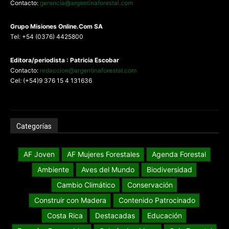
Contacto:
gerencia@argentinaforestal.com
G
rupo Misiones
Online.Com
SA
Tel: +54 (0376) 4425800
Editora/periodista : Patricia Escobar
Contacto:
redaccion@argentinaforestal.com
Cel: (+54)9 376 15 4 131636
Categorías
AF Joven
AF Mujeres Forestales
Agenda Forestal
Ambiente
Aves del Mundo
Biodiversidad
Cambio Climático
Conservación
Construir con Madera
Contenido Patrocinado
Costa Rica
Destacadas
Educación