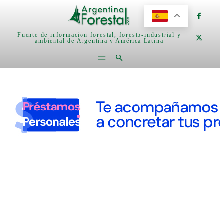
Fuente de información forestal, foresto-industrial y
ambiental de Argentina y América Latina