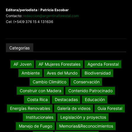
Editora/periodista : Patricia Escobar
Contacto:
redaccion@argentinaforestal.com
Cel: (+54)9 376 15 4 131636
Categorías
AF Joven
AF Mujeres Forestales
Agenda Forestal
Ambiente
Aves del Mundo
Biodiversidad
Cambio Climático
Conservación
Construir con Madera
Contenido Patrocinado
Costa Rica
Destacadas
Educación
Energías Renovables
Galería de videos
Guia Forestal
Institucionales
Legislación y proyectos
Manejo de Fuego
Memorias&Reconocimientos