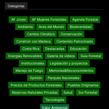
Categorías
AF Joven
AF Mujeres Forestales
Agenda Forestal
Ambiente
Aves del Mundo
Biodiversidad
Cambio Climático
Conservación
Construir con Madera
Contenido Patrocinado
Costa Rica
Destacadas
Educación
Energías Renovables
Galería de videos
Guia Forestal
Institucionales
Legislación y proyectos
Manejo de Fuego
Memorias&Reconocimientos
Opinión
Parques Nacionales
Precios de Productos Forestales
Pueblos Originarios
Reservas Naturales Privadas
Salud
Sur Forestal
Tecnologías
Valor Ambiental