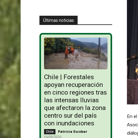
Últimas noticias
Chile | Forestales
apoyan recuperación
en cinco regiones tras
las intensas lluvias
que afectaron la zona
centro sur del país
En el
con inundaciones
Asoci
Patricia Escobar
-
Chile
diálo
06/08/2026