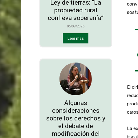
Ley de tierras: “La
conva
propiedad rural
sost
conlleva soberanía”
05/08/2026
Leer más
El di
reduc
Algunas
prod
consideraciones
caros
sobre los derechos y
el debate de
La ex
modificación del
fisca