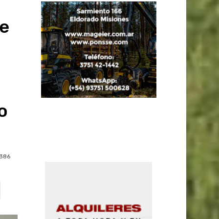
e
o
386