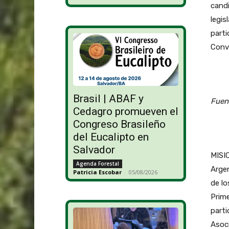
candi
legi
parti
Conve
Brasil | ABAF y
Fuen
Cedagro promueven el
Congreso Brasileño
del Eucalipto en
Salvador
MISIO
Agenda Forestal
Argen
Patricia Escobar
-
05/08/2026
de l
Prime
part
Asoci