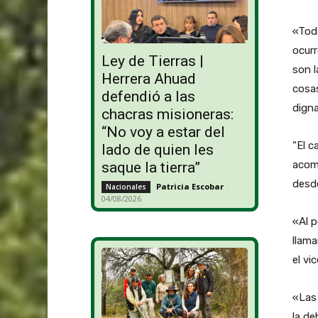
«Toda
ocurr
Ley de Tierras |
son l
Herrera Ahuad
cosas
defendió a las
dign
chacras misioneras:
“No voy a estar del
“El c
lado de quien les
acomp
saque la tierra”
desde
Patricia Escobar
-
Nacionales
04/08/2026
«Al p
llama
el vi
«Las 
la de