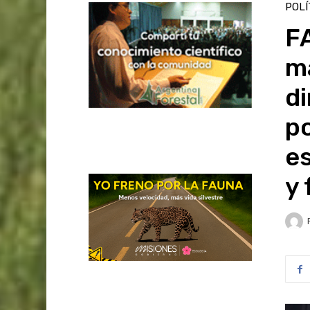
POLÍ
F
m
di
po
es
y 