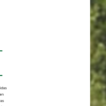
didas
 en
ras