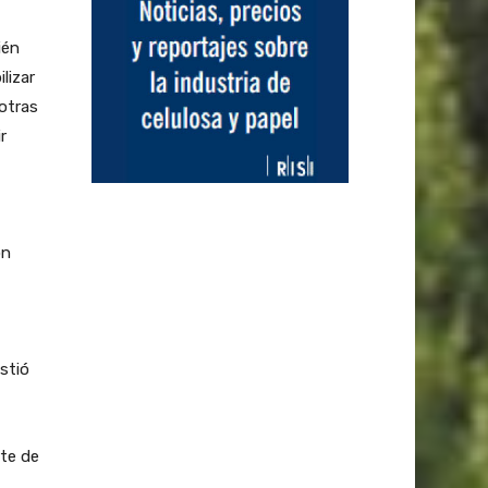
ién
lizar
otras
r
ón
istió
te de