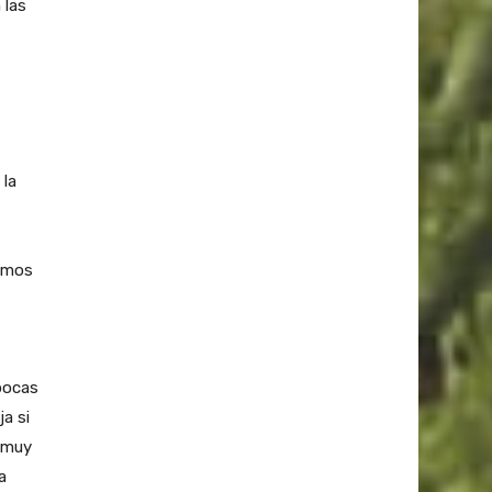
 las
 la
emos
épocas
a si
s muy
a