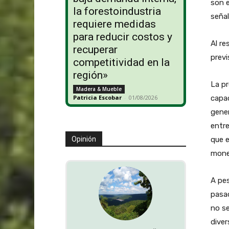
son e
la forestoindustria
señal
requiere medidas
para reducir costos y
Al re
recuperar
previ
competitividad en la
región»
La pr
Madera & Mueble
capac
Patricia Escobar
-
01/08/2026
gener
entr
que e
Opinión
monet
A pes
pasad
no se
diver