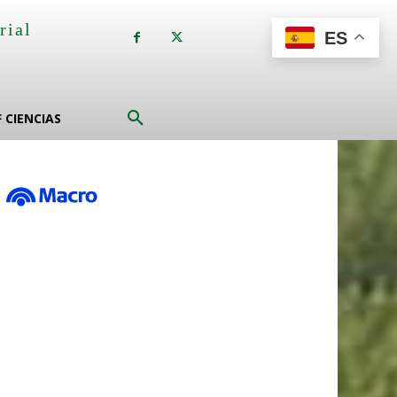
rial
ES
a
F CIENCIAS