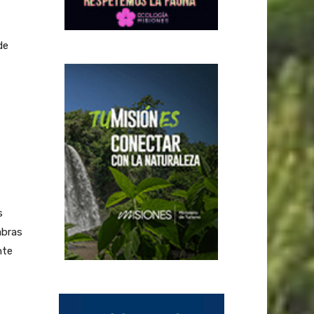
de
s
abras
nte