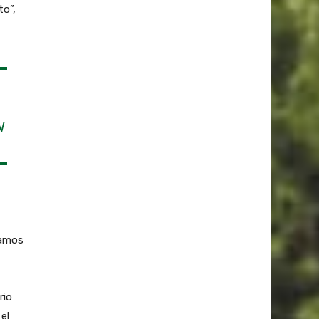
to”,
N
tamos
rio
el