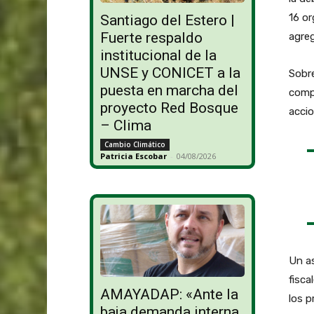
16 or
Santiago del Estero |
Fuerte respaldo
agre
institucional de la
UNSE y CONICET a la
Sobre
puesta en marcha del
compr
proyecto Red Bosque
accio
– Clima
Cambio Climático
Patricia Escobar
-
04/08/2026
Un as
fisca
AMAYADAP: «Ante la
los p
baja demanda interna,