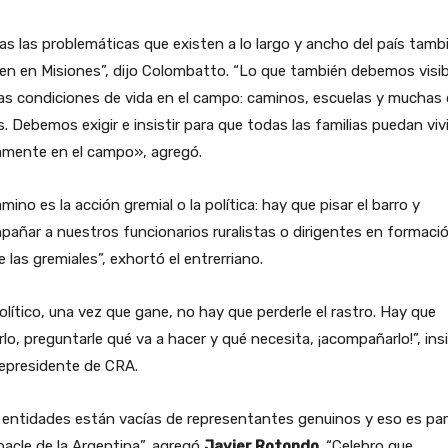
s las problemáticas que existen a lo largo y ancho del país tamb
en en Misiones”, dijo Colombatto. “Lo que también debemos visibi
as condiciones de vida en el campo: caminos, escuelas y muchas 
. Debemos exigir e insistir para que todas las familias puedan vivi
amente en el campo», agregó.
amino es la acción gremial o la política: hay que pisar el barro y
añar a nuestros funcionarios ruralistas o dirigentes en formaci
 las gremiales”, exhortó el entrerriano.
olítico, una vez que gane, no hay que perderle el rastro. Hay que
rlo, preguntarle qué va a hacer y qué necesita, ¡acompañarlo!”, ins
cepresidente de CRA.
entidades están vacías de representantes genuinos y eso es par
bacle de la Argentina”, agregó
Javier Rotondo
. “Celebro que