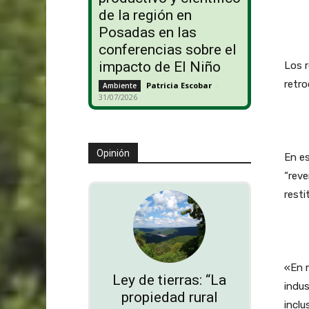
de la región en
Posadas en las
conferencias sobre el
impacto de El Niño
Los r
retro
Patricia Escobar
-
Ambiente
31/07/2026
Opinión
En es
“reve
resti
«En n
Ley de tierras: “La
indu
propiedad rural
inclu