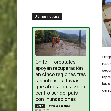
Últimas noticias
Dirig
Chile | Forestales
resol
apoyan recuperación
segur
en cinco regiones tras
repre
las intensas lluvias
los e
que afectaron la zona
derec
centro sur del país
con inundaciones
Patricia Escobar
-
Chile
06/08/2026