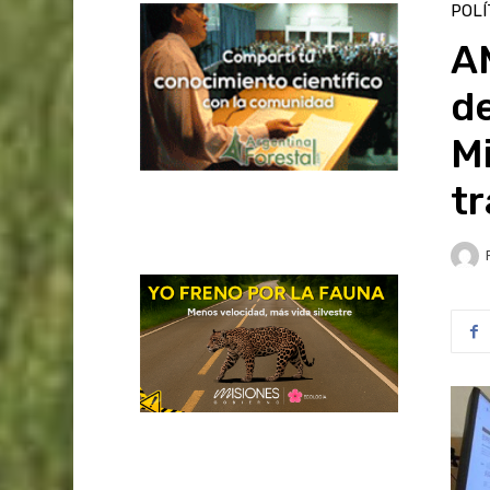
POLÍ
A
d
Mi
tr