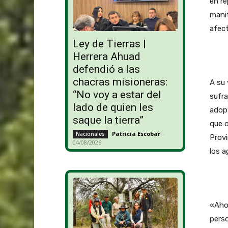
en re
manif
afect
Ley de Tierras |
Herrera Ahuad
defendió a las
chacras misioneras:
A su 
“No voy a estar del
sufra
lado de quien les
adopt
saque la tierra”
que o
Patricia Escobar
-
Nacionales
Provi
04/08/2026
los a
«Ahor
perso