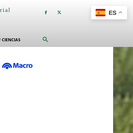
rial
ES
a
F CIENCIAS