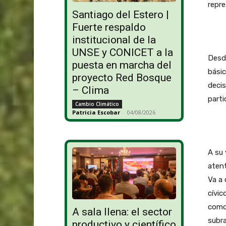
repr
Santiago del Estero |
Fuerte respaldo
institucional de la
UNSE y CONICET a la
Desd
puesta en marcha del
básic
proyecto Red Bosque
decis
– Clima
parti
Cambio Climático
Patricia Escobar
-
04/08/2026
A su 
atent
Va a 
cívic
como 
A sala llena: el sector
subr
productivo y científico