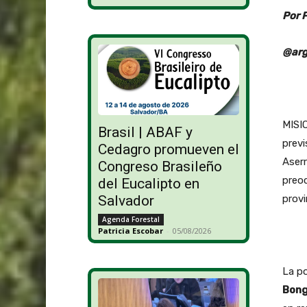
Por 
@arg
MISIO
Brasil | ABAF y
previ
Cedagro promueven el
Aser
Congreso Brasileño
preoc
del Eucalipto en
provi
Salvador
Agenda Forestal
Patricia Escobar
-
05/08/2026
La po
Bong