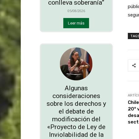
conlleva soberanía”
públi
05/08/2026
segur
Leer más
TAG
Algunas
consideraciones
ARTÍC
Chil
sobre los derechos y
20° 
el debate de
desa
modificación del
sect
«Proyecto de Ley de
Inviolabilidad de la