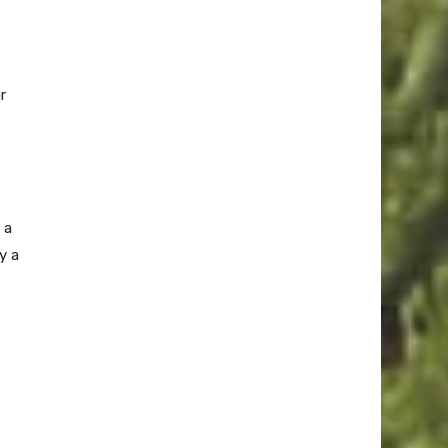
r
 a
y a