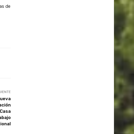
as de
UIENTE
nueva
ación
 Casa
abajo
ional