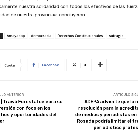
camente nuestra solidaridad con todos los efectivos de las fuerz
idad de nuestra provincia», concluyeron.
S
Amayadap
democracia
Derechos Constitucionales
sufragio
Facebook
X
Cuota
ULO ANTERIOR
ARTÍCULO SIG
e | Trawü Forestal celebra su
ADEPA advierte que la 
versión con foco en los
resolución para la acredit
fíos y oportunidades del
de medios y periodistas en
or
Rosada podría limitar el tr
periodístico profes