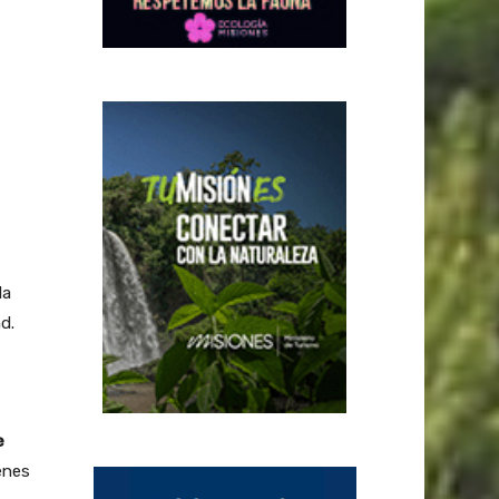
la
d.
e
ienes