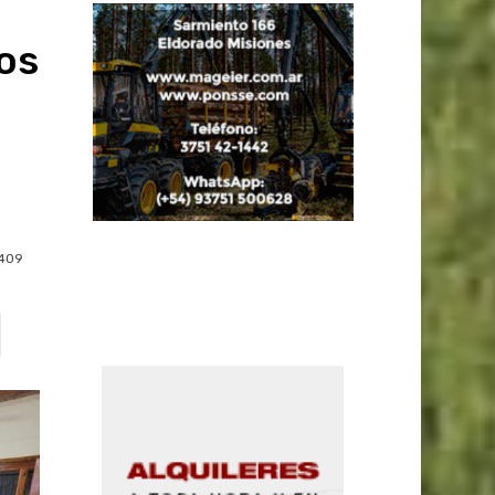
os
409