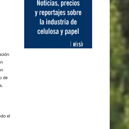
ución
ón
ón
o de
s.
odo el