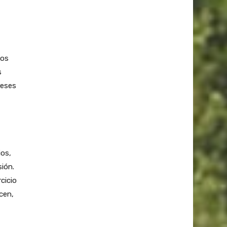
hos
s
reses
ios,
sión.
cicio
cen,