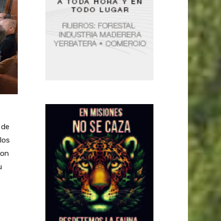
 de
los
con
u