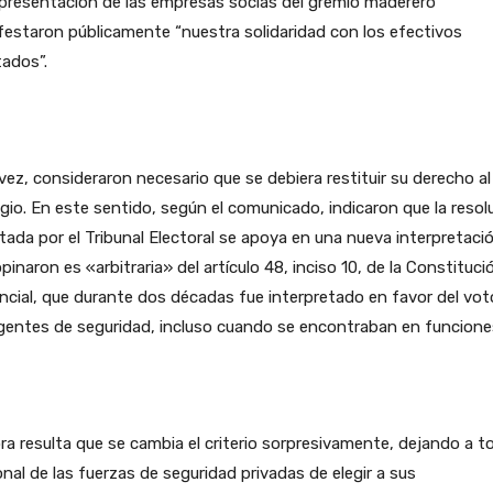
presentación de las empresas socias del gremio maderero
estaron públicamente “nuestra solidaridad con los efectivos
ados”.
vez, consideraron necesario que se debiera restituir su derecho al
gio. En este sentido, según el comunicado, indicaron que la resol
ada por el Tribunal Electoral se apoya en una nueva interpretaci
pinaron es «arbitraria» del artículo 48, inciso 10, de la Constituci
ncial, que durante dos décadas fue interpretado en favor del vot
gentes de seguridad, incluso cuando se encontraban en funcione
a resulta que se cambia el criterio sorpresivamente, dejando a t
nal de las fuerzas de seguridad privadas de elegir a sus