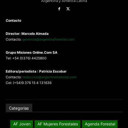
Argentina y América Latina
Contacto
Director: Marcelo Almada
Contacto:
gerencia@argentinaforestal.com
G
rupo Misiones
Online.Com
SA
Tel: +54 (0376) 4425800
Editora/periodista : Patricia Escobar
Contacto:
redaccion@argentinaforestal.com
Cel: (+54)9 376 15 4 131636
Categorías
AF Joven
AF Mujeres Forestales
Agenda Forestal