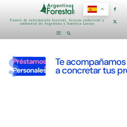
Fuente de información forestal, foresto-industrial y
ambiental de Argentina y América Latina