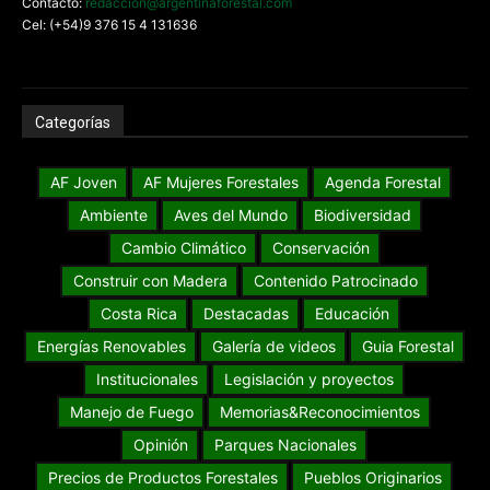
Contacto:
redaccion@argentinaforestal.com
Cel: (+54)9 376 15 4 131636
Categorías
AF Joven
AF Mujeres Forestales
Agenda Forestal
Ambiente
Aves del Mundo
Biodiversidad
Cambio Climático
Conservación
Construir con Madera
Contenido Patrocinado
Costa Rica
Destacadas
Educación
Energías Renovables
Galería de videos
Guia Forestal
Institucionales
Legislación y proyectos
Manejo de Fuego
Memorias&Reconocimientos
Opinión
Parques Nacionales
Precios de Productos Forestales
Pueblos Originarios