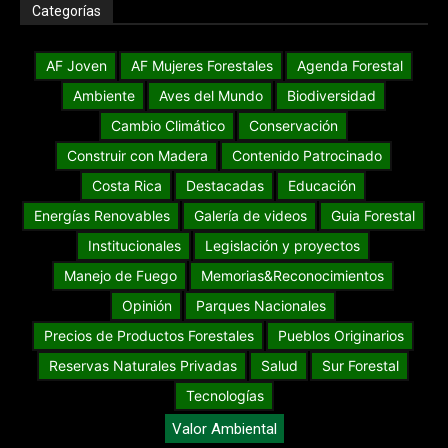
Categorías
AF Joven
AF Mujeres Forestales
Agenda Forestal
Ambiente
Aves del Mundo
Biodiversidad
Cambio Climático
Conservación
Construir con Madera
Contenido Patrocinado
Costa Rica
Destacadas
Educación
Energías Renovables
Galería de videos
Guia Forestal
Institucionales
Legislación y proyectos
Manejo de Fuego
Memorias&Reconocimientos
Opinión
Parques Nacionales
Precios de Productos Forestales
Pueblos Originarios
Reservas Naturales Privadas
Salud
Sur Forestal
Tecnologías
Valor Ambiental