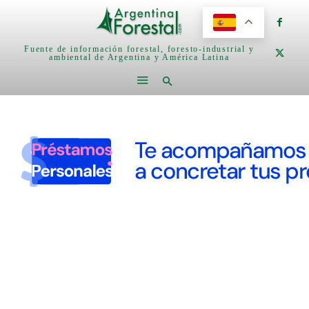
Fuente de información forestal, foresto-industrial y
ambiental de Argentina y América Latina