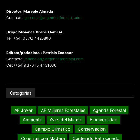
Director: Marcelo Almada
Contacto:
gerencia@argentinaforestal.com
G
rupo Misiones
Online.Com
SA
Tel: +54 (0376) 4425800
Editora/periodista : Patricia Escobar
Contacto:
redaccion@argentinaforestal.com
Cel: (+54)9 376 15 4 131636
Categorías
AF Joven
AF Mujeres Forestales
Agenda Forestal
Ambiente
Aves del Mundo
Biodiversidad
Cambio Climático
Conservación
Construir con Madera
Contenido Patrocinado