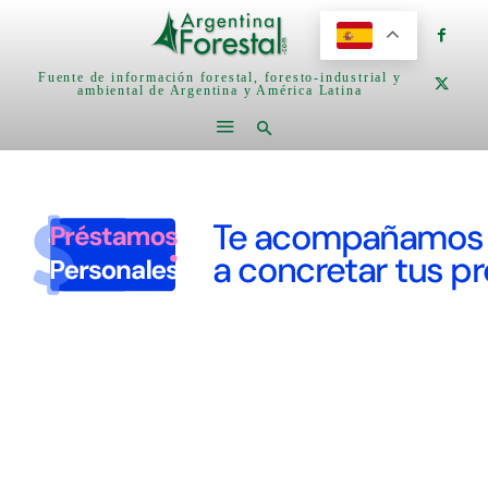
Fuente de información forestal, foresto-industrial y
ambiental de Argentina y América Latina