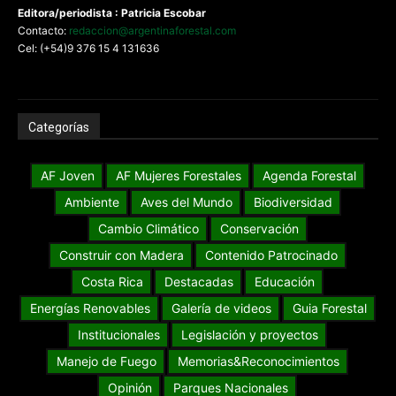
Editora/periodista : Patricia Escobar
Contacto:
redaccion@argentinaforestal.com
Cel: (+54)9 376 15 4 131636
Categorías
AF Joven
AF Mujeres Forestales
Agenda Forestal
Ambiente
Aves del Mundo
Biodiversidad
Cambio Climático
Conservación
Construir con Madera
Contenido Patrocinado
Costa Rica
Destacadas
Educación
Energías Renovables
Galería de videos
Guia Forestal
Institucionales
Legislación y proyectos
Manejo de Fuego
Memorias&Reconocimientos
Opinión
Parques Nacionales