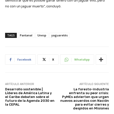
demostrar que es posible ganar dinero con un jaguar vivo, pero
no con un jaguar muerto”, concluyó.
TAGS
Pantanal
Unesp
yaguaretés
Facebook
X
WhatsApp
ARTÍCULO ANTERIOR
ARTÍCULO SIGUIENTE
Desarrollo sostenible |
La foresto-industria
Líderes de América Latina y
enfrenta su peor crisis:
el Caribe debaten sobre el
PyMEs advierten que urgen
futuro de la Agenda 2030 en
nuevos acuerdos con Nación
la CEPAL
para evitar cierres y
despidos en Misiones