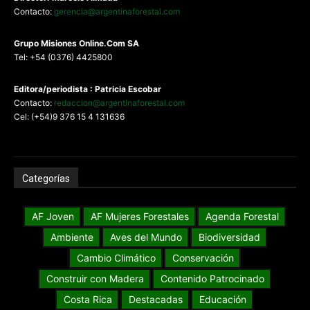
Contacto:
gerencia@argentinaforestal.com
G
rupo Misiones
Online.Com
SA
Tel: +54 (0376) 4425800
Editora/periodista : Patricia Escobar
Contacto:
redaccion@argentinaforestal.com
Cel: (+54)9 376 15 4 131636
Categorías
AF Joven
AF Mujeres Forestales
Agenda Forestal
Ambiente
Aves del Mundo
Biodiversidad
Cambio Climático
Conservación
Construir con Madera
Contenido Patrocinado
Costa Rica
Destacadas
Educación