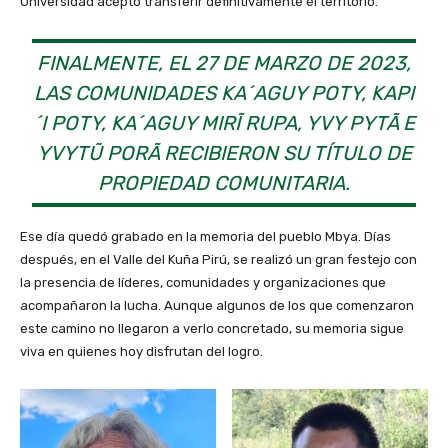
Universidad aceptó transferir definitivamente el territorio.
FINALMENTE, EL 27 DE MARZO DE 2023,
LAS COMUNIDADES KA´AGUY POTY, KAPI
´I POTY, KA´AGUY MIRĨ RUPA, YVY PYTÃ E
YVYTŨ PORÃ RECIBIERON SU TÍTULO DE
PROPIEDAD COMUNITARIA.
Ese día quedó grabado en la memoria del pueblo Mbya. Días
después, en el Valle del Kuña Pirú, se realizó un gran festejo con
la presencia de líderes, comunidades y organizaciones que
acompañaron la lucha. Aunque algunos de los que comenzaron
este camino no llegaron a verlo concretado, su memoria sigue
viva en quienes hoy disfrutan del logro.