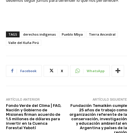
debemos seguir juntos para defender lo que nos pertenece».
TAGS
derechos indìgenas
Pueblo Mbya
Tierra Ancestral
Valle del Kuña Pirú
Facebook
X
WhatsApp
ARTÍCULO ANTERIOR
ARTÍCULO SIGUIENTE
Fondo Verde del Clima | FAO,
Fundación Temaikèn cumple
Nación y Gobierno de
25 años de trabajo como
Misiones firman acuerdo de
organización referente de la
1.5 millones de dólares para
conservación, investigación
invertir en la Cuenca
y educación ambiental en
Forestal Yabotí
Argentina y países de la
región