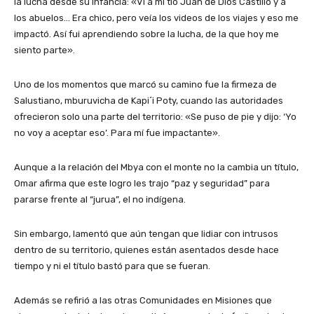
la lucha desde su infancia: «Vi a mi tío Juan de Dios Castillo y a
los abuelos… Era chico, pero veía los videos de los viajes y eso me
impactó. Así fui aprendiendo sobre la lucha, de la que hoy me
siento parte».
Uno de los momentos que marcó su camino fue la firmeza de
Salustiano, mburuvicha de Kapi´i Poty, cuando las autoridades
ofrecieron solo una parte del territorio: «Se puso de pie y dijo: ‘Yo
no voy a aceptar eso’. Para mí fue impactante».
Aunque a la relación del Mbya con el monte no la cambia un título,
Omar afirma que este logro les trajo “paz y seguridad” para
pararse frente al “jurua”, el no indígena.
Sin embargo, lamentó que aún tengan que lidiar con intrusos
dentro de su territorio, quienes están asentados desde hace
tiempo y ni el título bastó para que se fueran.
Además se refirió a las otras Comunidades en Misiones que