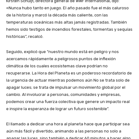
Kirsten Schuijt, directora general de WWF International, dijo:
«Nunca hubo tanto en juego. El año pasado fue el más caluroso
de la historia y marcó la década más caliente, con las
temperaturas oceánicas más altas jamás registradas. También
hemos sido testigos de incendios forestales, tormentas y sequías
históricas”, recalcó.
Seguido, explicó que “nuestro mundo está en peligro y nos
acercamos rápidamente a peligrosos puntos de inflexión
climática de los cuales ecosistemas clave podrían no
recuperarse. La Hora del Planeta es un poderoso recordatorio de
la urgencia de actuar mientras podemos aún No se trata solo de
apagar luces; se trata de impulsar un movimiento global por el
cambio. Al involucrar a personas, comunidades y empresas,
podemos crear una fuerza colectiva que genere un impacto real
e inspire la esperanza de lograr un futuro sostenible”.
El llamado a dedicar una hora al planeta hace que participar sea
aún más fácil y divertido, animando a las personas no solo a
apagar las luces, sino también a dedicar 60 minutos a hacer algo